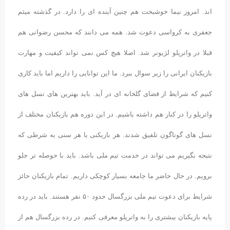
اند. امروز نیما خوشبخت هم چنین آینده ای را دارد. در گذشته میثم
جعفری به کرواسی دعوت شد. همه می دانند که محسن رضوانی هم
قبلا در واترپلو لژیونر شد. اصلا هیچ کس نمی تواند کیفیت و مهارت
بازیکنان ایرانی را زیر سوال ببرد. ما این توانایی را داریم اما باید کاری
کنیم که شرایط از فضای گلخانه ای در آید. باید بهترین های نسل های
واترپلو را در کنار هم داشته باشیم. در این دوره هم بازیکنان مختلف از
نسل های گوناگون تلفیق شدند. هر بازیکنی با هر سنی به شرطی که
نتیجه بگیریم می تواند در خدمت تیم ملی باشد. باید با حوصله تر جلو
برویم. در حال حاضر ما جامعه بسیار کوچکی داریم. تمام بازیکنان حائز
شرایط برای دعوت تیم ملی بزرگسال حدود ۵۰ نفر هستند. باید در رده
پایه بازیکنان بیشتری را به واترپلو معرفی کنیم. در رده بزرگسال هم از