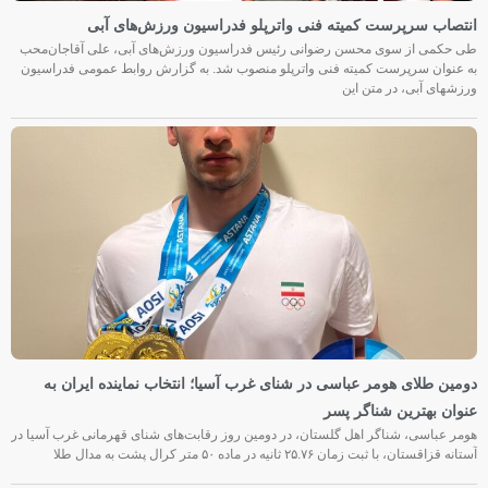
انتصاب سرپرست کمیته فنی واترپلو فدراسیون ورزش‌های آبی
طی حکمی از سوی محسن رضوانی رئیس فدراسیون ورزش‌های آبی، علی آقاجان‌محب
به عنوان سرپرست کمیته فنی واترپلو منصوب شد. به گزارش روابط عمومی فدراسیون
ورزشهای آبی، در متن این
دومین طلای هومر عباسی در شنای غرب آسیا؛ انتخاب نماینده ایران به
عنوان بهترین شناگر پسر
هومر عباسی، شناگر اهل گلستان، در دومین روز رقابت‌های شنای قهرمانی غرب آسیا در
آستانه قزاقستان، با ثبت زمان ۲۵.۷۶ ثانیه در ماده ۵۰ متر کرال پشت به مدال طلا