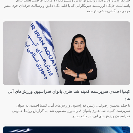
خبرنگاران؛ راویان آب، روایتگران تلاش و پیشرفت ۱۷ مرداد، فرصتی است برای
پاسداشت جایگاه ارزشمند خبرنگارانی که با قلم، نگاه دقیق و رسالت حرفه‌ای خود، نقش
مهمی در آگاهی‌بخشی، توسعه
کیمیا احمدی سرپرست کمیته شنا هنری بانوان فدراسیون ورزش‌های آبی
شد
با حکم محسن رضوانی، رئیس فدراسیون ورزش‌های آبی، کیمیا احمدی به عنوان
سرپرست کمیته شنا هنری بانوان فدراسیون منصوب شد. به گزارش روابط عمومی
فدراسیون ورزش‌های آبی، در حکم صادر