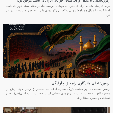
رکوردشکنی یا مدال‌آوری؛ شنای جوانان ایران در تایلند موفق بود؟
مربی تیم ملی شنای ایران عملکرد ملی‌پوشان در مسابقات رده‌های سنی قهرمانی آسیا
که با کسب ۹ مدال همراه شد ولی شکستن رکوردهای ملی را به همراه نداشت، ارزیابی
کرد.
اربعین؛ تجلی ماندگاری راه حق و آزادگی
اربعین حسینی، یادآور حماسه بزرگ حضرت اباعبدالله الحسین(ع) و یاران وفادارش در
مسیر دفاع از حقیقت، عزت و ارزش‌های انسانی است. حضرت زینب کبری(س) با صبر،
شجاعت و بصیرت مثال‌زدنی،