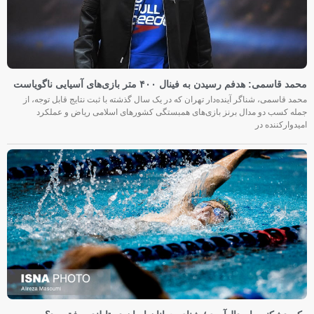
محمد قاسمی: هدفم رسیدن به فینال ۴۰۰ متر بازی‌های آسیایی ناگویاست
محمد قاسمی، شناگر آینده‌دار تهران که در یک سال گذشته با ثبت نتایج قابل توجه، از
جمله کسب دو مدال برنز بازی‌های همبستگی کشورهای اسلامی ریاض و عملکرد
امیدوارکننده در