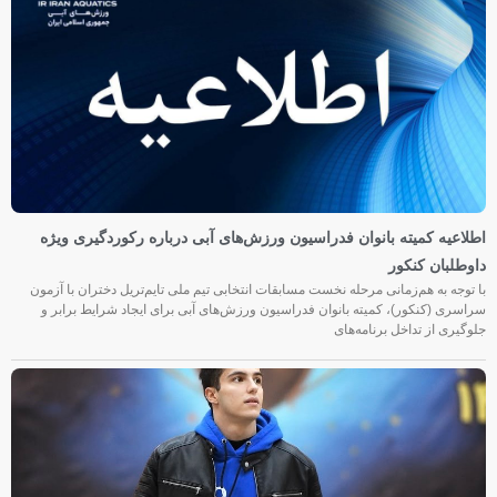
اطلاعیه کمیته بانوان فدراسیون ورزش‌های آبی درباره رکوردگیری ویژه
داوطلبان کنکور
با توجه به هم‌زمانی مرحله نخست مسابقات انتخابی تیم ملی تایم‌تریل دختران با آزمون
سراسری (کنکور)، کمیته بانوان فدراسیون ورزش‌های آبی برای ایجاد شرایط برابر و
جلوگیری از تداخل برنامه‌های