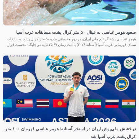
صعود هومر عباسی به فینال ۵۰ متر کرال پشت مسابقات غرب آسیا
هومر عباسی، شناگر تیم ملی ایران، در دور مقدماتی ماده ۵۰ متر کرال پشت مسابقات
شنای قهرمانی غرب آسیا (آستانه ۲۰۲۶) با ثبت زمان ۲۵.۶۷ ثانیه در جایگاه نخست قرار
درخشش ملی‌پوش ایران در استخر آستانه؛ هومر عباسی قهرمان ۱۰۰ متر
کرال پشت غرب آسیا شد