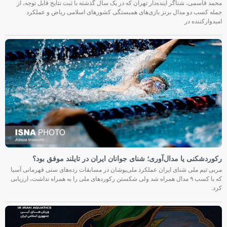
محمد قاسمی، شناگر آینده‌دار تهران که در یک سال گذشته با ثبت نتایج قابل توجه، از
جمله کسب دو مدال برنز بازی‌های همبستگی کشورهای اسلامی ریاض و عملکرد
امیدوارکننده در
رکوردشکنی یا مدال‌آوری؛ شنای جوانان ایران در تایلند موفق بود؟
مربی تیم ملی شنای ایران عملکرد ملی‌پوشان در مسابقات رده‌های سنی قهرمانی آسیا
که با کسب ۹ مدال همراه شد ولی شکستن رکوردهای ملی را به همراه نداشت، ارزیابی
کرد.