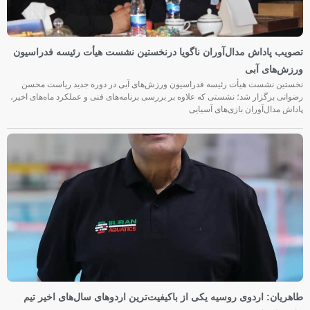
تصویب پاداش مدال‌آوران ناگویا درنخستین نشست هیأت رئیسه فدراسیون
ورزش‌های آبی
نخستین نشست هیأت رئیسه فدراسیون ورزش‌های آبی در دوره جدید ریاست محسن
رضوانی برگزار شد؛ نشستی که علاوه بر بررسی برنامه‌های فنی و عملکرد ماه‌های اخیر،
پاداش مدال‌آوران بازی‌های آسیایی
طاهریان: اردوی روسیه یکی از باکیفیت‌ترین اردوهای سال‌های اخیر تیم