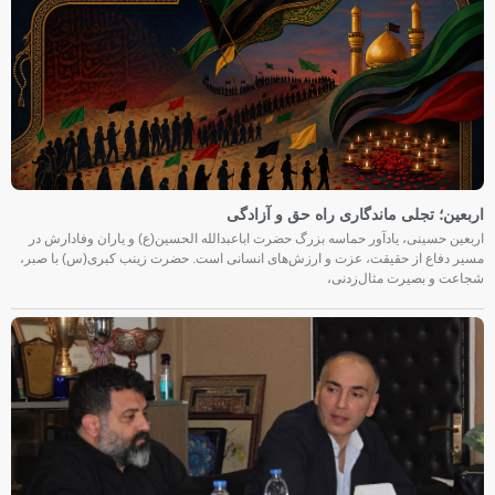
اربعین؛ تجلی ماندگاری راه حق و آزادگی
اربعین حسینی، یادآور حماسه بزرگ حضرت اباعبدالله الحسین(ع) و یاران وفادارش در
مسیر دفاع از حقیقت، عزت و ارزش‌های انسانی است. حضرت زینب کبری(س) با صبر،
شجاعت و بصیرت مثال‌زدنی،