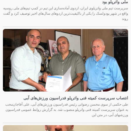
ملی واترپلو بود
سرپرست تیم ملی واترپلوی ایران، اردوی آماده‌سازی این تیم در کمپ تیم‌های ملی روسیه
واقع در شهر پودولسک را یکی از باکیفیت‌ترین اردوهای سال‌های اخیر توصیف کرد و گفت
روند
انتصاب سرپرست کمیته فنی واترپلو فدراسیون ورزش‌های آبی
طی حکمی از سوی محسن رضوانی رئیس فدراسیون ورزش‌های آبی، علی آقاجان‌محب
به عنوان سرپرست کمیته فنی واترپلو منصوب شد. به گزارش روابط عمومی فدراسیون
ورزشهای آبی، در متن این