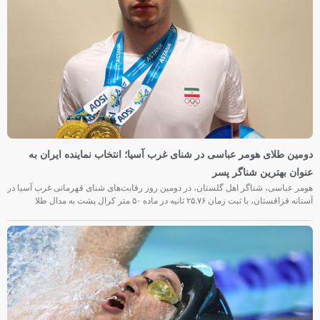
دومین طلای هومر عباسی در شنای غرب آسیا؛ انتخاب نماینده ایران به
عنوان بهترین شناگر پسر
هومر عباسی، شناگر اهل گلستان، در دومین روز رقابت‌های شنای قهرمانی غرب آسیا در
آستانه قزاقستان، با ثبت زمان ۲۵.۷۶ ثانیه در ماده ۵۰ متر کرال پشت به مدال طلا