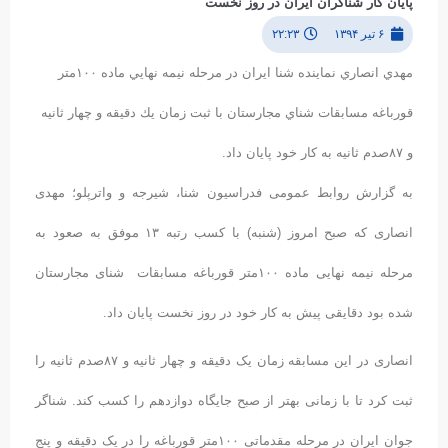
پایان کار شناگران ایران در روز نخست
۶ تیر ۱۳۹۴
۲۲:۲۳
مهدي انصاري نماينده شنا ايران در مرحله نيمه نهايي ماده ١٠٠متر
قورباغه مسابقات شناي مجارستان با ثبت زمان يك دقيقه و چهار ثانيه
و ٨٧صدم ثانيه به كار خود پايان داد.
به گزارش روابط عمومی فدراسیون شنا، شیرجه و واترپلو؛ مهدی
انصاری که صبح امروز (شنبه) با کسب رتبه ١٣ موفق به صعود به
مرحله نیمه نهایی ماده ١٠٠متر قورباغه مسابقات شنای مجارستان
شده بود دقایقی پیش به کار خود در روز نخست پایان داد.
انصاری در این مسابقه زمان یک دقیقه و چهار ثانیه و ٨٧صدم ثانیه را
ثبت کرد تا با زمانی بهتر از صبح جایگاه دوازدهم را کسب کند. شناگر
جوان ایران در مرحله مقدماتی ١٠٠متر قورباغه را در یک دقیقه و پنج