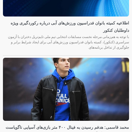
اطلاعیه کمیته بانوان فدراسیون ورزش‌های آبی درباره رکوردگیری ویژه
داوطلبان کنکور
با توجه به هم‌زمانی مرحله نخست مسابقات انتخابی تیم ملی تایم‌تریل دختران با آزمون
سراسری (کنکور)، کمیته بانوان فدراسیون ورزش‌های آبی برای ایجاد شرایط برابر و
جلوگیری از تداخل برنامه‌های
محمد قاسمی: هدفم رسیدن به فینال ۴۰۰ متر بازی‌های آسیایی ناگویاست