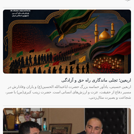
اربعین؛ تجلی ماندگاری راه حق و آزادگی
اربعین حسینی، یادآور حماسه بزرگ حضرت اباعبدالله الحسین(ع) و یاران وفادارش در
مسیر دفاع از حقیقت، عزت و ارزش‌های انسانی است. حضرت زینب کبری(س) با صبر،
شجاعت و بصیرت مثال‌زدنی،