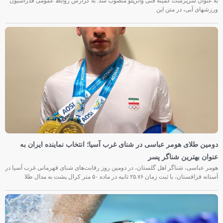
به عنوان سرپرست کمیته فنی واترپلو منصوب شد. به گزارش روابط عمومی فدراسیون
ورزشهای آبی، در متن این
دومین طلای هومر عباسی در شنای غرب آسیا؛ انتخاب نماینده ایران به
عنوان بهترین شناگر پسر
هومر عباسی، شناگر اهل گلستان، در دومین روز رقابت‌های شنای قهرمانی غرب آسیا در
آستانه قزاقستان، با ثبت زمان ۲۵.۷۶ ثانیه در ماده ۵۰ متر کرال پشت به مدال طلا