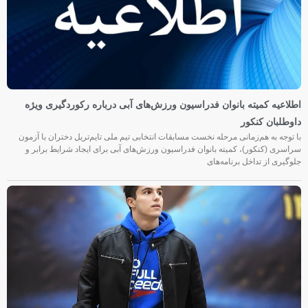
اطلاعیه کمیته بانوان فدراسیون ورزش‌های آبی درباره رکوردگیری ویژه
داوطلبان کنکور
با توجه به هم‌زمانی مرحله نخست مسابقات انتخابی تیم ملی تایم‌تریل دختران با آزمون
سراسری (کنکور)، کمیته بانوان فدراسیون ورزش‌های آبی برای ایجاد شرایط برابر و
جلوگیری از تداخل برنامه‌های