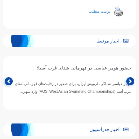
پرینت مطلب
اخبار مرتبط
حضور هومر عباسی در قهرمانی شنای غرب آسیا؛
هومر عباسی شناگر ملی‌پوش ایران، برای حضور در رقابت‌های قهرمانی شنای
غرب آسیا (AOSI West Asian Swimming Championships) وارد شهر…
اخبار فدراسیون