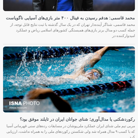
محمد قاسمی: هدفم رسیدن به فینال ۴۰۰ متر بازی‌های آسیایی ناگویاست
محمد قاسمی، شناگر آینده‌دار تهران که در یک سال گذشته با ثبت نتایج قابل توجه، از
جمله کسب دو مدال برنز بازی‌های همبستگی کشورهای اسلامی ریاض و عملکرد
امیدوارکننده در
رکوردشکنی یا مدال‌آوری؛ شنای جوانان ایران در تایلند موفق بود؟
مربی تیم ملی شنای ایران عملکرد ملی‌پوشان در مسابقات رده‌های سنی قهرمانی آسیا
که با کسب ۹ مدال همراه شد ولی شکستن رکوردهای ملی را به همراه نداشت، ارزیابی
کرد.