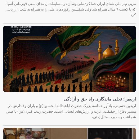
مربی تیم ملی شنای ایران عملکرد ملی‌پوشان در مسابقات رده‌های سنی قهرمانی آسیا
که با کسب ۹ مدال همراه شد ولی شکستن رکوردهای ملی را به همراه نداشت، ارزیابی
کرد.
اربعین؛ تجلی ماندگاری راه حق و آزادگی
اربعین حسینی، یادآور حماسه بزرگ حضرت اباعبدالله الحسین(ع) و یاران وفادارش در
مسیر دفاع از حقیقت، عزت و ارزش‌های انسانی است. حضرت زینب کبری(س) با صبر،
شجاعت و بصیرت مثال‌زدنی،