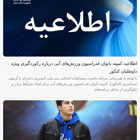
اطلاعیه کمیته بانوان فدراسیون ورزش‌های آبی درباره رکوردگیری ویژه
داوطلبان کنکور
با توجه به هم‌زمانی مرحله نخست مسابقات انتخابی تیم ملی تایم‌تریل دختران با آزمون
سراسری (کنکور)، کمیته بانوان فدراسیون ورزش‌های آبی برای ایجاد شرایط برابر و
جلوگیری از تداخل برنامه‌های