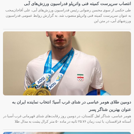
انتصاب سرپرست کمیته فنی واترپلو فدراسیون ورزش‌های آبی
طی حکمی از سوی محسن رضوانی رئیس فدراسیون ورزش‌های آبی، علی آقاجان‌محب
به عنوان سرپرست کمیته فنی واترپلو منصوب شد. به گزارش روابط عمومی فدراسیون
ورزشهای آبی، در متن این
دومین طلای هومر عباسی در شنای غرب آسیا؛ انتخاب نماینده ایران به
عنوان بهترین شناگر پسر
هومر عباسی، شناگر اهل گلستان، در دومین روز رقابت‌های شنای قهرمانی غرب آسیا در
آستانه قزاقستان، با ثبت زمان ۲۵.۷۶ ثانیه در ماده ۵۰ متر کرال پشت به مدال طلا