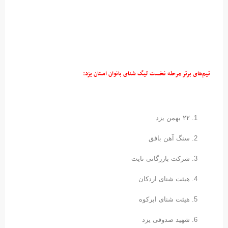
تیم‌های برتر مرحله نخست لیگ شنای بانوان استان یزد:
۲۲ بهمن یزد
سنگ آهن بافق
شرکت بازرگانی نایت
هیئت شنای اردکان
هیئت شنای ابرکوه
شهید صدوقی یزد