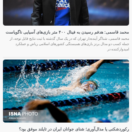
محمد قاسمی: هدفم رسیدن به فینال ۴۰۰ متر بازی‌های آسیایی ناگویاست
محمد قاسمی، شناگر آینده‌دار تهران که در یک سال گذشته با ثبت نتایج قابل توجه، از
جمله کسب دو مدال برنز بازی‌های همبستگی کشورهای اسلامی ریاض و عملکرد
امیدوارکننده در
رکوردشکنی یا مدال‌آوری؛ شنای جوانان ایران در تایلند موفق بود؟