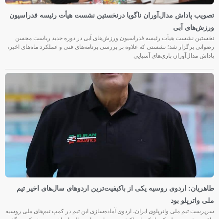
تصویب پاداش مدال‌آوران ناگویا درنخستین نشست هیأت رئیسه فدراسیون
ورزش‌های آبی
نخستین نشست هیأت رئیسه فدراسیون ورزش‌های آبی در دوره جدید ریاست محسن
رضوانی برگزار شد؛ نشستی که علاوه بر بررسی برنامه‌های فنی و عملکرد ماه‌های اخیر،
پاداش مدال‌آوران بازی‌های آسیایی
طاهریان: اردوی روسیه یکی از باکیفیت‌ترین اردوهای سال‌های اخیر تیم
ملی واترپلو بود
سرپرست تیم ملی واترپلوی ایران، اردوی آماده‌سازی این تیم در کمپ تیم‌های ملی روسیه