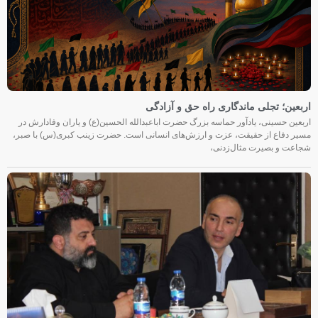
اربعین؛ تجلی ماندگاری راه حق و آزادگی
اربعین حسینی، یادآور حماسه بزرگ حضرت اباعبدالله الحسین(ع) و یاران وفادارش در
مسیر دفاع از حقیقت، عزت و ارزش‌های انسانی است. حضرت زینب کبری(س) با صبر،
شجاعت و بصیرت مثال‌زدنی،