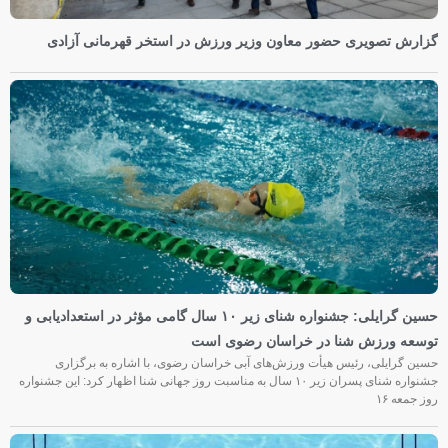
گزارش تصویری حضور معاون وزیر ورزش در استخر قهرمانی آزادی
حسین گرایلی: جشنواره شنای زیر ۱۰ سال گامی مؤثر در استعدادیابی و
توسعه ورزش شنا در خراسان رضوی است
حسین گرایلی، رئیس هیأت ورزش‌های آبی خراسان رضوی، با اشاره به برگزاری
جشنواره شنای پسران زیر ۱۰ سال به مناسبت روز جهانی شنا اظهار کرد: این جشنواره
روز جمعه‌ ۱۶