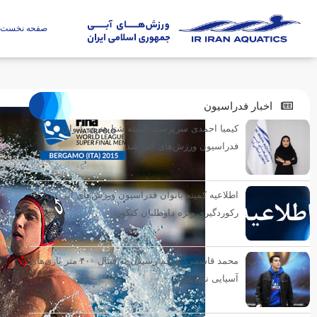
صفحه نخست
اخبار فدراسیون
کیمیا احمدی سرپرست کمیته شنا هنری بانوان
فدراسیون ورزش‌های آبی شد
اطلاعیه کمیته بانوان فدراسیون ورزش‌های آبی درباره
رکوردگیری ویژه داوطلبان کنکور
محمد قاسمی: هدفم رسیدن به فینال ۴۰۰ متر بازی‌های
آسیایی ناگویاست