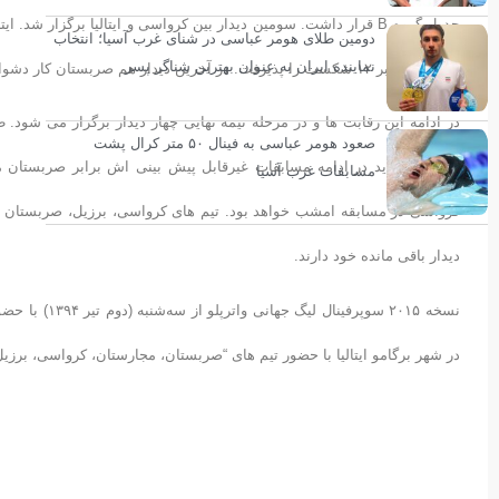
جدول گروه B قرار داشت. سومین دیدار بین کرواسی و ایتالیا برگزار ش
دومین طلای هومر عباسی در شنای غرب آسیا؛ انتخاب
نماینده ایران به عنوان بهترین شناگر پسر
در پایان ۱۴ بر ۱۲ شکست را پذیرفت. در آخرین دیدار هم صربستان کار دشواری نداشت و ۲۵ بر ۱۰ چین را مغلوب کرد.
در ادامه این رقابت ها و در مرحله نیمه نهایی چهار دیدار برگزار می شود. طب
صعود هومر عباسی به فینال ۵۰ متر کرال پشت
برزیل هم باید در ادامه مسابقات غیرقابل پیش بینی اش برابر صربستان م
مسابقات غرب آسیا
دیدار باقی مانده خود دارند.
نسخه ۲۰۱۵ سوپ
در شهر برگامو ایتالیا با حضور تیم های “صربستان، مجارستان، کرواسی، برزیل، چ