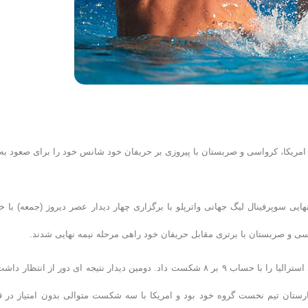
ابقات مرحله یک چهارم نهایی لیگ جهانی واترپلو 2015، برزیل، امریکا، کرواسی و صربستان با پیروزی بر حریفان خود شانس خود را برای صعود به
یی سوپرفینال لیگ جهانی واترپلو با برگزاری چهار دیدار عصر دیروز (جمعه) با خ
اسی و صربستان با برتری مقابل حریفان خود راهی مرحله نیمه نهایی شدند.
در نخستین بازی دیروز برزیل بار دیگر خوش درخشید و در یک مسابقه پایاپای استرالیا را با حساب ۹ بر ۸ شکست داد. دومین دیدار نتیجه ای دور از انتظار
ود که مجارستان تیم نخست گروه خود بود و امریکا با سه شکست متوالی بدون امتیاز در ق