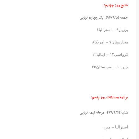
نتایج روز چهارم:
جمعه (۹۴/۴/۵)- یک چهارم نهایی
برزیل۹ – استرالیا۶
مجارستان۷ – امریکا۸
کرواسی۱۴ – ایتالیا۱۲
چین۱۰ – صربستان۲۵
برنامه مسابقات روز پنجم:
شنبه (۹۴/۴/۶)- مرحله نیمه نهایی
استرالیا – چین