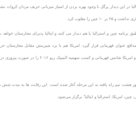
د. ایتالیا در این دیدار پرگل با وجود بهره بردن از امتیاز میزبانی حریف مردان کروات نشد
ق برنامه چین و استرالیا با هم دیدار می کنند و ایتالیا پذیرای مجارستان خواهد بو
دافع عنوان قهرمانی قرار گیرد. امریکا هم با برد شیرینش مقابل مجارستان حر
کرواسی در مسابقه امشب خواهد بود. تیم های کرواسی، برزیل، صربستان و امریکا شانس قهرمانی و کسب سهمیه المپیک ریو ۲۰۱۶ را در صور
رفینال لیگ جهانی واترپلو از سه‌شنبه (دوم تیر ۱۳۹۴) با حضور هشت تیم راه یافته به این مرحله آغاز شده است. این رقابت ها به مدت شش
ین، امریکا، استرالیا و ایتالیا” برگزار می‌شود.