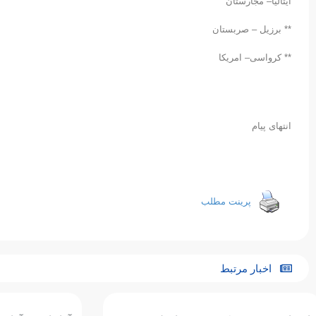
ایتالیا– مجارستان
** برزیل – صربستان
** کرواسی– امریکا
انتهای پیام
پرینت مطلب
اخبار مرتبط