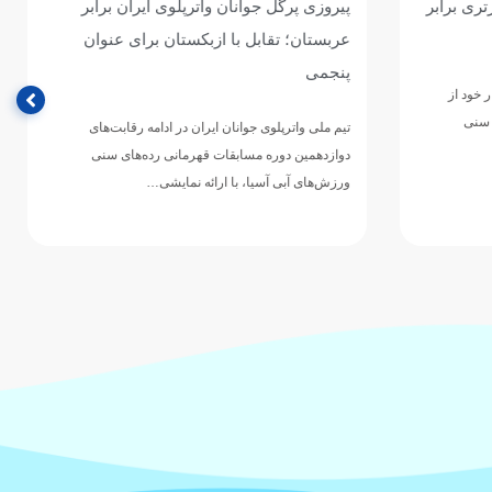
ان برابر
سومین برد جوانان واترپلوی ایران با شکست
ی عنوان
پرگل سریلانکا/ نوبت به قزاقستان رسید
تیم ملی واترپلوی جوانان ایران در چهارمین دیدار خود از
مرحله گروهی دوازدهمین دوره مسابقات قهرمانی
رقابت‌های
رده‌های سنی ورزش‌های آبی…
های سنی