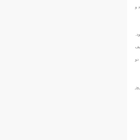
 و
د.
یف
ت پیروزی در دو
 روز