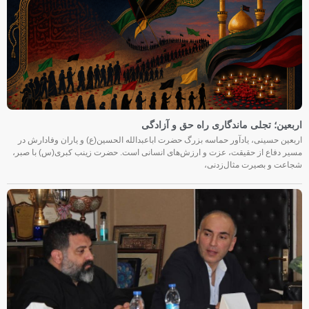
اربعین؛ تجلی ماندگاری راه حق و آزادگی
اربعین حسینی، یادآور حماسه بزرگ حضرت اباعبدالله الحسین(ع) و یاران وفادارش در
مسیر دفاع از حقیقت، عزت و ارزش‌های انسانی است. حضرت زینب کبری(س) با صبر،
شجاعت و بصیرت مثال‌زدنی،