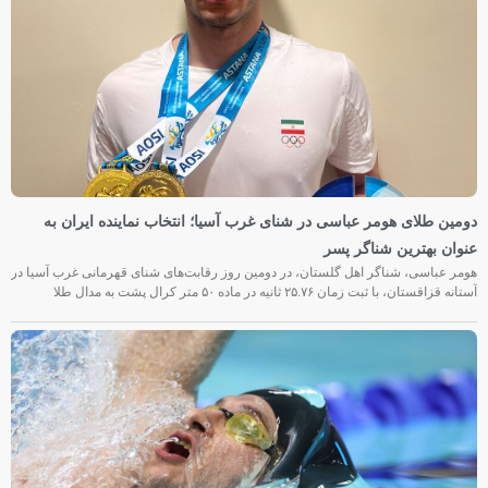
دومین طلای هومر عباسی در شنای غرب آسیا؛ انتخاب نماینده ایران به
عنوان بهترین شناگر پسر
هومر عباسی، شناگر اهل گلستان، در دومین روز رقابت‌های شنای قهرمانی غرب آسیا در
آستانه قزاقستان، با ثبت زمان ۲۵.۷۶ ثانیه در ماده ۵۰ متر کرال پشت به مدال طلا