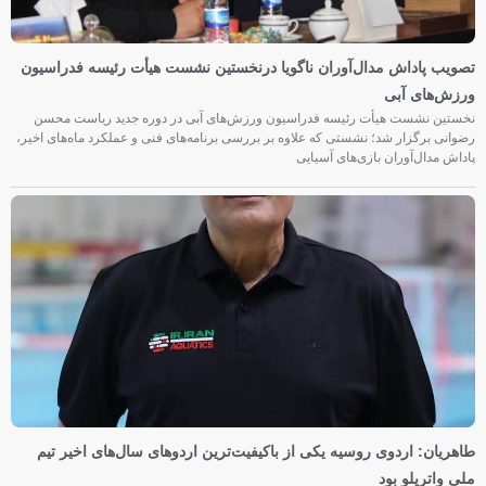
تصویب پاداش مدال‌آوران ناگویا درنخستین نشست هیأت رئیسه فدراسیون
ورزش‌های آبی
نخستین نشست هیأت رئیسه فدراسیون ورزش‌های آبی در دوره جدید ریاست محسن
رضوانی برگزار شد؛ نشستی که علاوه بر بررسی برنامه‌های فنی و عملکرد ماه‌های اخیر،
پاداش مدال‌آوران بازی‌های آسیایی
طاهریان: اردوی روسیه یکی از باکیفیت‌ترین اردوهای سال‌های اخیر تیم
ملی واترپلو بود