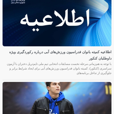
اطلاعیه کمیته بانوان فدراسیون ورزش‌های آبی درباره رکوردگیری ویژه
داوطلبان کنکور
با توجه به هم‌زمانی مرحله نخست مسابقات انتخابی تیم ملی تایم‌تریل دختران با آزمون
سراسری (کنکور)، کمیته بانوان فدراسیون ورزش‌های آبی برای ایجاد شرایط برابر و
جلوگیری از تداخل برنامه‌های