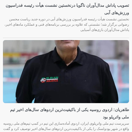
تصویب پاداش مدال‌آوران ناگویا درنخستین نشست هیأت رئیسه فدراسیون
ورزش‌های آبی
نخستین نشست هیأت رئیسه فدراسیون ورزش‌های آبی در دوره جدید ریاست محسن
رضوانی برگزار شد؛ نشستی که علاوه بر بررسی برنامه‌های فنی و عملکرد ماه‌های اخیر،
پاداش مدال‌آوران بازی‌های آسیایی
طاهریان: اردوی روسیه یکی از باکیفیت‌ترین اردوهای سال‌های اخیر تیم
ملی واترپلو بود
سرپرست تیم ملی واترپلوی ایران، اردوی آماده‌سازی این تیم در کمپ تیم‌های ملی روسیه
واقع در شهر پودولسک را یکی از باکیفیت‌ترین اردوهای سال‌های اخیر توصیف کرد و گفت