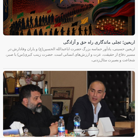
اربعین؛ تجلی ماندگاری راه حق و آزادگی
اربعین حسینی، یادآور حماسه بزرگ حضرت اباعبدالله الحسین(ع) و یاران وفادارش در
مسیر دفاع از حقیقت، عزت و ارزش‌های انسانی است. حضرت زینب کبری(س) با صبر،
شجاعت و بصیرت مثال‌زدنی،