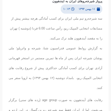
پرواز شیرجه‌روهای ایران به آیندهوون
۱۱ بهمن ۱۳۹۴
۱۰:۱۳
سه شیرجه‌رو تیم ملی ایران برای کسب آمادگی هرچه بیشتر پیش از
مسابقات انتخابی المپیک ریو، رأس ساعت 6:00 فردا (دوشنبه ) تهران
را به مقصد آیندهوون هلند ترک می‌کنند.
به گزارش روابط عمومی فدراسیون شنا، شیرجه و واترپلو؛ ملی
پوشان شیرجه ایران پس از ماه ها تمرین مستمر در استخر قهرمانی
آزادی تهران برای کسب آمادگی حداکثری پیش از شروع رقابت های
انتخابی المپیک ریو، بامداد دوشنبه (۱۲ بهمن ۱۳۹۴) به اروپا سفر می
کنند.
رقابت های آیندهوون به صورت age group (رده های سنی) برگزار
می‌شود، اما از ایران فقط سه شیرجه رو بزرگسال در این اردو و