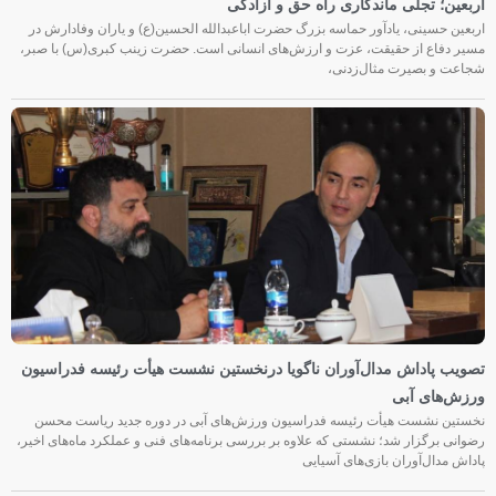
اربعین؛ تجلی ماندگاری راه حق و آزادگی
اربعین حسینی، یادآور حماسه بزرگ حضرت اباعبدالله الحسین(ع) و یاران وفادارش در
مسیر دفاع از حقیقت، عزت و ارزش‌های انسانی است. حضرت زینب کبری(س) با صبر،
شجاعت و بصیرت مثال‌زدنی،
تصویب پاداش مدال‌آوران ناگویا درنخستین نشست هیأت رئیسه فدراسیون
ورزش‌های آبی
نخستین نشست هیأت رئیسه فدراسیون ورزش‌های آبی در دوره جدید ریاست محسن
رضوانی برگزار شد؛ نشستی که علاوه بر بررسی برنامه‌های فنی و عملکرد ماه‌های اخیر،
پاداش مدال‌آوران بازی‌های آسیایی