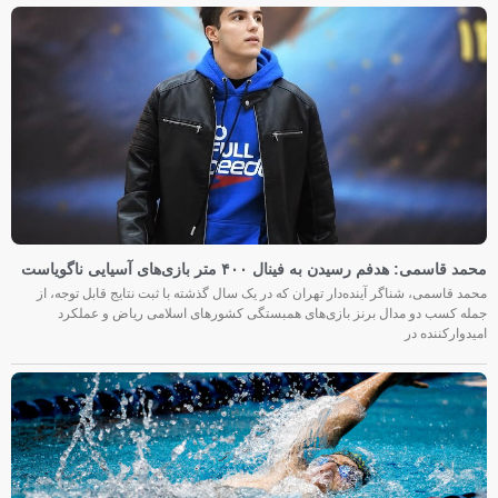
محمد قاسمی: هدفم رسیدن به فینال ۴۰۰ متر بازی‌های آسیایی ناگویاست
محمد قاسمی، شناگر آینده‌دار تهران که در یک سال گذشته با ثبت نتایج قابل توجه، از
جمله کسب دو مدال برنز بازی‌های همبستگی کشورهای اسلامی ریاض و عملکرد
امیدوارکننده در