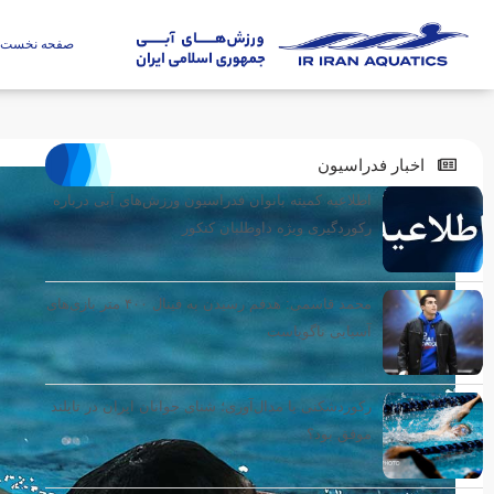
صفحه نخست
اخبار فدراسیون
اطلاعیه کمیته بانوان فدراسیون ورزش‌های آبی درباره
رکوردگیری ویژه داوطلبان کنکور
محمد قاسمی: هدفم رسیدن به فینال ۴۰۰ متر بازی‌های
آسیایی ناگویاست
رکوردشکنی یا مدال‌آوری؛ شنای جوانان ایران در تایلند
موفق بود؟