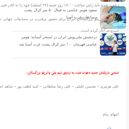
دعوت شده باید راس ساعت ۱۷:۰۰ روز شنبه (۲۳ اسفند) خود را به کادر فنی تیم ملی معرفی کنند.
صعود هومر عباسی به فینال ۵۰ متر کرال پشت
مسابقات غرب آسیا
شیرودی آغاز کرده است.
درخشش ملی‌پوش ایران در استخر آستانه؛ هومر
عباسی قهرمان ۱۰۰ متر کرال پشت غرب آسیا شد
اسامی بازیکنان جدید دعوت شده به اردوی تیم ملی واترپلو بزرگسالان:
علی هرمزی – محسن جلیلی – علی رضا سلطانی – امید لطف پور – شاهد اس
انتهای پیام