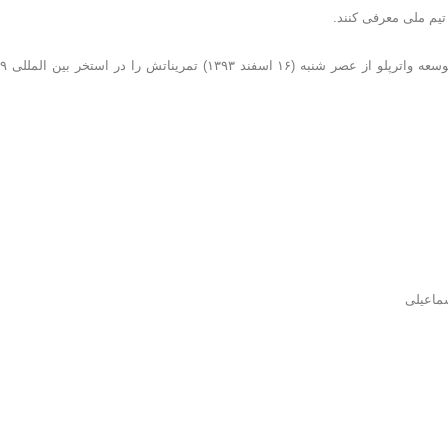
تی
ماعیلی