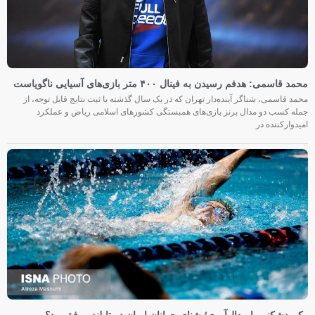
محمد قاسمی: هدفم رسیدن به فینال ۴۰۰ متر بازی‌های آسیایی ناگویاست
محمد قاسمی، شناگر آینده‌دار تهران که در یک سال گذشته با ثبت نتایج قابل توجه، از
جمله کسب دو مدال برنز بازی‌های همبستگی کشورهای اسلامی ریاض و عملکرد
امیدوارکننده در