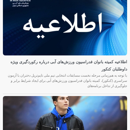
اطلاعیه کمیته بانوان فدراسیون ورزش‌های آبی درباره رکوردگیری ویژه
داوطلبان کنکور
با توجه به هم‌زمانی مرحله نخست مسابقات انتخابی تیم ملی تایم‌تریل دختران با آزمون
سراسری (کنکور)، کمیته بانوان فدراسیون ورزش‌های آبی برای ایجاد شرایط برابر و
جلوگیری از تداخل برنامه‌های