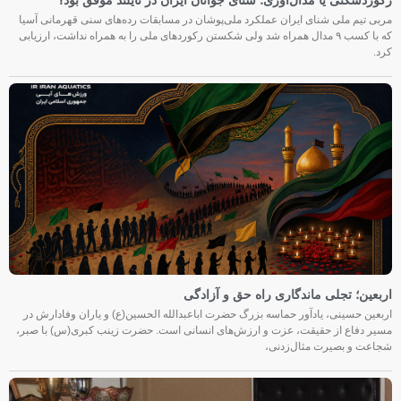
رکوردشکنی یا مدال‌آوری؛ شنای جوانان ایران در تایلند موفق بود؟
مربی تیم ملی شنای ایران عملکرد ملی‌پوشان در مسابقات رده‌های سنی قهرمانی آسیا
که با کسب ۹ مدال همراه شد ولی شکستن رکوردهای ملی را به همراه نداشت، ارزیابی
کرد.
اربعین؛ تجلی ماندگاری راه حق و آزادگی
اربعین حسینی، یادآور حماسه بزرگ حضرت اباعبدالله الحسین(ع) و یاران وفادارش در
مسیر دفاع از حقیقت، عزت و ارزش‌های انسانی است. حضرت زینب کبری(س) با صبر،
شجاعت و بصیرت مثال‌زدنی،