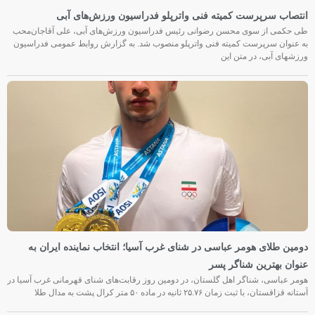
انتصاب سرپرست کمیته فنی واترپلو فدراسیون ورزش‌های آبی
طی حکمی از سوی محسن رضوانی رئیس فدراسیون ورزش‌های آبی، علی آقاجان‌محب
به عنوان سرپرست کمیته فنی واترپلو منصوب شد. به گزارش روابط عمومی فدراسیون
ورزشهای آبی، در متن این
دومین طلای هومر عباسی در شنای غرب آسیا؛ انتخاب نماینده ایران به
عنوان بهترین شناگر پسر
هومر عباسی، شناگر اهل گلستان، در دومین روز رقابت‌های شنای قهرمانی غرب آسیا در
آستانه قزاقستان، با ثبت زمان ۲۵.۷۶ ثانیه در ماده ۵۰ متر کرال پشت به مدال طلا