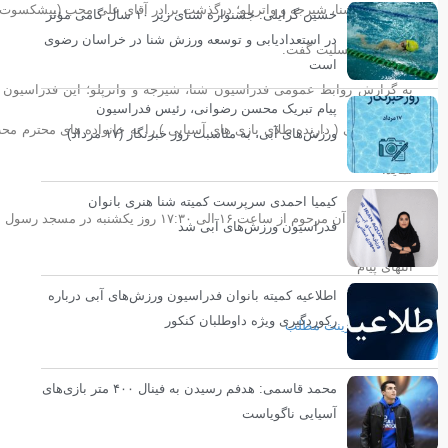
فدراسیون شنا، شیرجه و واترپلو؛ درگذشت برادر آقای علی محب (پیشکسوت وا
حسین گرایلی: جشنواره شنای زیر ۱۰ سال گامی مؤثر
در استعدادیابی و توسعه ورزش شنا در خراسان رضوی
آسیایی) را تسلیت گفت.
است
به گزارش روابط عمومی فدراسیون شنا، شیرجه و واترپلو؛ این فدراسیون ض
پیام تبریک محسن رضوانی، رئیس فدراسیون
حسین توکلی ( دارنده طلای بازی های آسیایی ) را به خانواده های محترم م
ورزش‌های آبی، به مناسبت روز خبرنگار (۱۷ مرداد)
نماید.
کیمیا احمدی سرپرست کمیته شنا هنری بانوان
مراسم ختم آن مرحوم از ساعت ۱۶ الی ۱۷:۳۰ روز یکشنبه در مسجد رسول الله (ص) واقع در میدان کاج سعادت آباد برگزار خواهد شد.
فدراسیون ورزش‌های آبی شد
انتهای پیام
اطلاعیه کمیته بانوان فدراسیون ورزش‌های آبی درباره
رکوردگیری ویژه داوطلبان کنکور
پرینت مطلب
محمد قاسمی: هدفم رسیدن به فینال ۴۰۰ متر بازی‌های
آسیایی ناگویاست