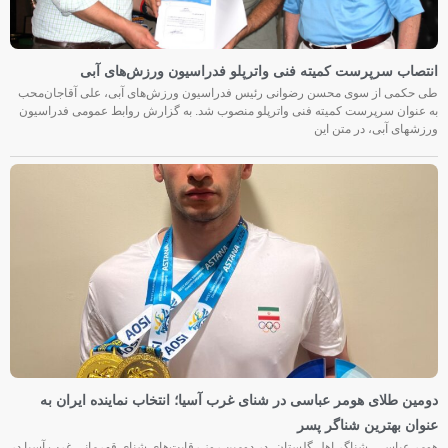
انتصاب سرپرست کمیته فنی واترپلو فدراسیون ورزش‌های آبی
طی حکمی از سوی محسن رضوانی رئیس فدراسیون ورزش‌های آبی، علی آقاجان‌محب
به عنوان سرپرست کمیته فنی واترپلو منصوب شد. به گزارش روابط عمومی فدراسیون
ورزشهای آبی، در متن این
دومین طلای هومر عباسی در شنای غرب آسیا؛ انتخاب نماینده ایران به
عنوان بهترین شناگر پسر
هومر عباسی، شناگر اهل گلستان، در دومین روز رقابت‌های شنای قهرمانی غرب آسیا در