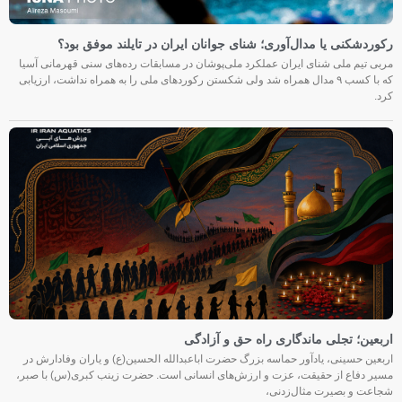
رکوردشکنی یا مدال‌آوری؛ شنای جوانان ایران در تایلند موفق بود؟
مربی تیم ملی شنای ایران عملکرد ملی‌پوشان در مسابقات رده‌های سنی قهرمانی آسیا
که با کسب ۹ مدال همراه شد ولی شکستن رکوردهای ملی را به همراه نداشت، ارزیابی
کرد.
اربعین؛ تجلی ماندگاری راه حق و آزادگی
اربعین حسینی، یادآور حماسه بزرگ حضرت اباعبدالله الحسین(ع) و یاران وفادارش در
مسیر دفاع از حقیقت، عزت و ارزش‌های انسانی است. حضرت زینب کبری(س) با صبر،
شجاعت و بصیرت مثال‌زدنی،