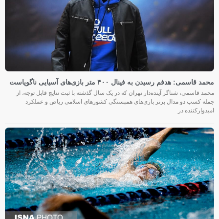
محمد قاسمی: هدفم رسیدن به فینال ۴۰۰ متر بازی‌های آسیایی ناگویاست
محمد قاسمی، شناگر آینده‌دار تهران که در یک سال گذشته با ثبت نتایج قابل توجه، از
جمله کسب دو مدال برنز بازی‌های همبستگی کشورهای اسلامی ریاض و عملکرد
امیدوارکننده در