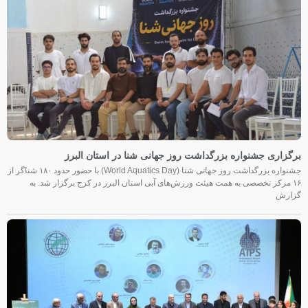
برگزاری جشنواره بزرگداشت روز جهانی شنا در استان البرز
جشنواره بزرگداشت روز جهانی شنا (World Aquatics Day) با حضور حدود ۱۸۰ شناگر از
۱۶ مرکز تخصصی به همت هیئت ورزش‌های آبی استان البرز در کرج برگزار شد. به
گزارش