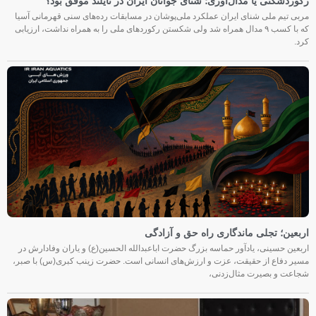
رکوردشکنی یا مدال‌آوری؛ شنای جوانان ایران در تایلند موفق بود؟
مربی تیم ملی شنای ایران عملکرد ملی‌پوشان در مسابقات رده‌های سنی قهرمانی آسیا
که با کسب ۹ مدال همراه شد ولی شکستن رکوردهای ملی را به همراه نداشت، ارزیابی
کرد.
اربعین؛ تجلی ماندگاری راه حق و آزادگی
اربعین حسینی، یادآور حماسه بزرگ حضرت اباعبدالله الحسین(ع) و یاران وفادارش در
مسیر دفاع از حقیقت، عزت و ارزش‌های انسانی است. حضرت زینب کبری(س) با صبر،
شجاعت و بصیرت مثال‌زدنی،