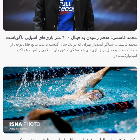
محمد قاسمی: هدفم رسیدن به فینال ۴۰۰ متر بازی‌های آسیایی ناگویاست
محمد قاسمی، شناگر آینده‌دار تهران که در یک سال گذشته با ثبت نتایج قابل توجه، از
جمله کسب دو مدال برنز بازی‌های همبستگی کشورهای اسلامی ریاض و عملکرد
امیدوارکننده در