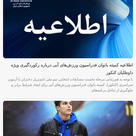
اطلاعیه کمیته بانوان فدراسیون ورزش‌های آبی درباره رکوردگیری ویژه
داوطلبان کنکور
با توجه به هم‌زمانی مرحله نخست مسابقات انتخابی تیم ملی تایم‌تریل دختران با آزمون
سراسری (کنکور)، کمیته بانوان فدراسیون ورزش‌های آبی برای ایجاد شرایط برابر و
جلوگیری از تداخل برنامه‌های