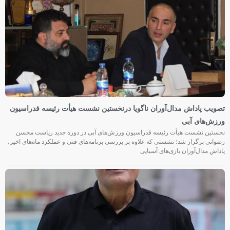
تصویب پاداش مدال‌آوران ناگویا درنخستین نشست هیأت رئیسه فدراسیون
ورزش‌های آبی
نخستین نشست هیأت رئیسه فدراسیون ورزش‌های آبی در دوره جدید ریاست محسن
رضوانی برگزار شد؛ نشستی که علاوه بر بررسی برنامه‌های فنی و عملکرد ماه‌های اخیر،
پاداش مدال‌آوران بازی‌های آسیایی