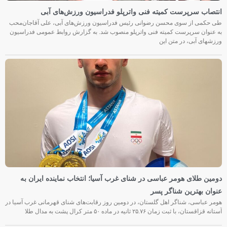
انتصاب سرپرست کمیته فنی واترپلو فدراسیون ورزش‌های آبی
طی حکمی از سوی محسن رضوانی رئیس فدراسیون ورزش‌های آبی، علی آقاجان‌محب
به عنوان سرپرست کمیته فنی واترپلو منصوب شد. به گزارش روابط عمومی فدراسیون
ورزشهای آبی، در متن این
دومین طلای هومر عباسی در شنای غرب آسیا؛ انتخاب نماینده ایران به
عنوان بهترین شناگر پسر
هومر عباسی، شناگر اهل گلستان، در دومین روز رقابت‌های شنای قهرمانی غرب آسیا در
آستانه قزاقستان، با ثبت زمان ۲۵.۷۶ ثانیه در ماده ۵۰ متر کرال پشت به مدال طلا