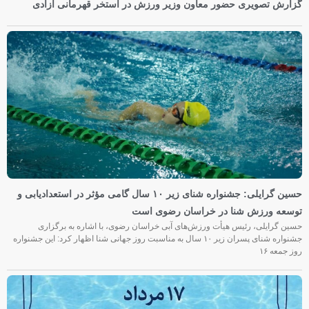
گزارش تصویری حضور معاون وزیر ورزش در استخر قهرمانی آزادی
حسین گرایلی: جشنواره شنای زیر ۱۰ سال گامی مؤثر در استعدادیابی و
توسعه ورزش شنا در خراسان رضوی است
حسین گرایلی، رئیس هیأت ورزش‌های آبی خراسان رضوی، با اشاره به برگزاری
جشنواره شنای پسران زیر ۱۰ سال به مناسبت روز جهانی شنا اظهار کرد: این جشنواره
روز جمعه‌ ۱۶