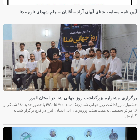
آیین نامه مسابقه شنای آبهای آزاد – آقایان – جام شهدای ناوچه دنا
برگزاری جشنواره بزرگداشت روز جهانی شنا در استان البرز
جشنواره بزرگداشت روز جهانی شنا (World Aquatics Day) با حضور حدود ۱۸۰ شناگر از
۱۶ مرکز تخصصی به همت هیئت ورزش‌های آبی استان البرز در کرج برگزار شد. به
گزارش