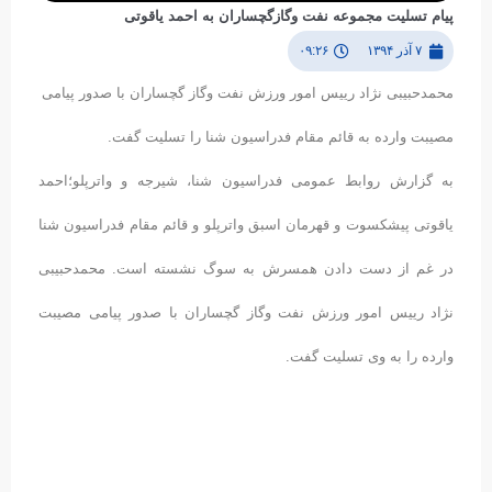
پیام تسلیت مجموعه نفت وگازگچساران به احمد یاقوتی
۷ آذر ۱۳۹۴
۰۹:۲۶
محمدحبیبی نژاد رییس امور ورزش نفت وگاز گچساران با صدور پیامی
مصیبت وارده به قائم مقام فدراسیون شنا را تسلیت گفت.
به گزارش روابط عمومی فدراسیون شنا، شیرجه و واترپلو؛احمد
یاقوتی پیشکسوت و قهرمان اسبق واترپلو و قائم مقام فدراسیون شنا
در غم از دست دادن همسرش به سوگ نشسته است. محمدحبیبی
نژاد رییس امور ورزش نفت وگاز گچساران با صدور پیامی مصیبت
وارده را به وی تسلیت گفت.