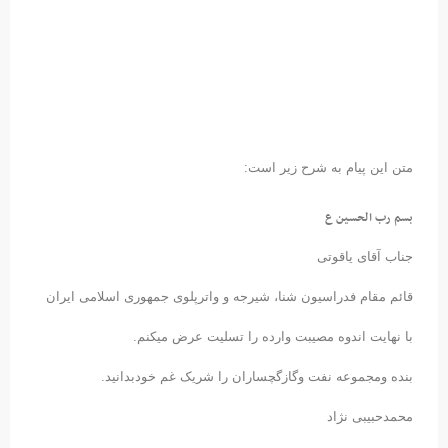
متن این پیام به شرح زیر است:
بسم رب الحسین ع
جناب آقای یاقوتی
قائم مقام فدراسیون شنا، شیرجه و واترپلوی جمهوری اسلامی ایران
با نهایت اندوه مصیبت وارده را تسلیت عرض میکنم.
بنده ومجموعه نفت وگازگچساران را شریک غم خودبدانید.
محمدحبیبی نژاد