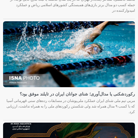
جمله کسب دو مدال برنز بازی‌های همبستگی کشورهای اسلامی ریاض و عملکرد
امیدوارکننده در
رکوردشکنی یا مدال‌آوری؛ شنای جوانان ایران در تایلند موفق بود؟
مربی تیم ملی شنای ایران عملکرد ملی‌پوشان در مسابقات رده‌های سنی قهرمانی آسیا
که با کسب ۹ مدال همراه شد ولی شکستن رکوردهای ملی را به همراه نداشت، ارزیابی
کرد.