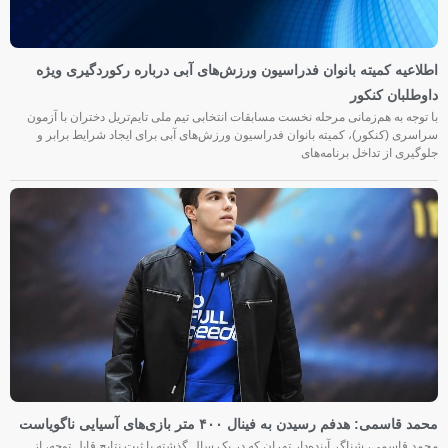
اطلاعیه کمیته بانوان فدراسیون ورزش‌های آبی درباره رکوردگیری ویژه
داوطلبان کنکور
با توجه به هم‌زمانی مرحله نخست مسابقات انتخابی تیم ملی تایم‌تریل دختران با آزمون
سراسری (کنکور)، کمیته بانوان فدراسیون ورزش‌های آبی برای ایجاد شرایط برابر و
جلوگیری از تداخل برنامه‌های
محمد قاسمی: هدفم رسیدن به فینال ۴۰۰ متر بازی‌های آسیایی ناگویاست
محمد قاسمی، شناگر آینده‌دار تهران که در یک سال گذشته با ثبت نتایج قابل توجه، از