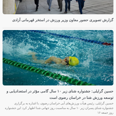
گزارش تصویری حضور معاون وزیر ورزش در استخر قهرمانی آزادی
حسین گرایلی: جشنواره شنای زیر ۱۰ سال گامی مؤثر در استعدادیابی و
توسعه ورزش شنا در خراسان رضوی است
حسین گرایلی، رئیس هیأت ورزش‌های آبی خراسان رضوی، با اشاره به برگزاری
جشنواره شنای پسران زیر ۱۰ سال به مناسبت روز جهانی شنا اظهار کرد: این جشنواره
روز جمعه‌ ۱۶