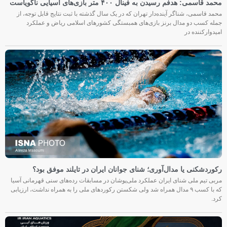
محمد قاسمی: هدفم رسیدن به فینال ۴۰۰ متر بازی‌های آسیایی ناگویاست
محمد قاسمی، شناگر آینده‌دار تهران که در یک سال گذشته با ثبت نتایج قابل توجه، از
جمله کسب دو مدال برنز بازی‌های همبستگی کشورهای اسلامی ریاض و عملکرد
امیدوارکننده در
رکوردشکنی یا مدال‌آوری؛ شنای جوانان ایران در تایلند موفق بود؟
مربی تیم ملی شنای ایران عملکرد ملی‌پوشان در مسابقات رده‌های سنی قهرمانی آسیا
که با کسب ۹ مدال همراه شد ولی شکستن رکوردهای ملی را به همراه نداشت، ارزیابی
کرد.