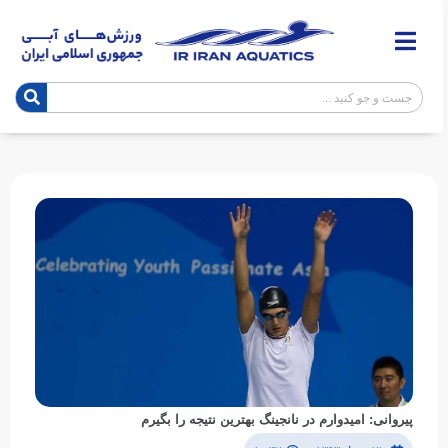
پیروانی: امیدوارم در نانجینگ بهترین نتیجه را بگیرم