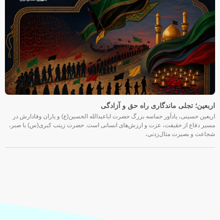
اربعین؛ تجلی ماندگاری راه حق و آزادگی
اربعین حسینی، یادآور حماسه بزرگ حضرت اباعبدالله الحسین(ع) و یاران وفادارش در
مسیر دفاع از حقیقت، عزت و ارزش‌های انسانی است. حضرت زینب کبری(س) با صبر،
شجاعت و بصیرت مثال‌زدنی،