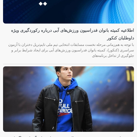
اطلاعیه کمیته بانوان فدراسیون ورزش‌های آبی درباره رکوردگیری ویژه
داوطلبان کنکور
با توجه به هم‌زمانی مرحله نخست مسابقات انتخابی تیم ملی تایم‌تریل دختران با آزمون
سراسری (کنکور)، کمیته بانوان فدراسیون ورزش‌های آبی برای ایجاد شرایط برابر و
جلوگیری از تداخل برنامه‌های