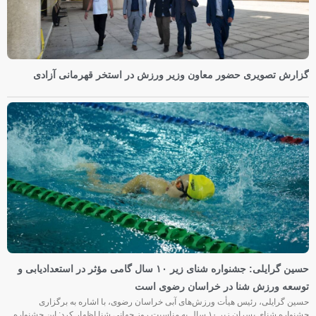
گزارش تصویری حضور معاون وزیر ورزش در استخر قهرمانی آزادی
حسین گرایلی: جشنواره شنای زیر ۱۰ سال گامی مؤثر در استعدادیابی و
توسعه ورزش شنا در خراسان رضوی است
حسین گرایلی، رئیس هیأت ورزش‌های آبی خراسان رضوی، با اشاره به برگزاری
جشنواره شنای پسران زیر ۱۰ سال به مناسبت روز جهانی شنا اظهار کرد: این جشنواره