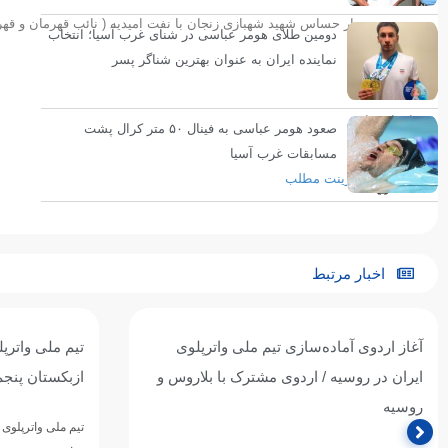
رسید و دیدار حساس شهید شهبازی زنجان با نفت امیدیه ( نائب قهرمان و قهرمان سال گذشته 
دومین طلای هومر عباسی در شنای غرب آسیا؛ انتخاب
نماینده ایران به عنوان بهترین شناگر پسر
انتهای پیام
صعود هومر عباسی به فینال ۵۰ متر کرال پشت
مسابقات غرب آسیا
پرینت مطلب
اخبار مرتبط
تیم ملی واترپلوی جوانان ایران با برتری برابر
پیروزی پرگل جو
ازبکستان پنجم آسیا شد
عربستان؛ تقاب
پنجمی
تیم ملی واترپلوی جوانان ایران در آخرین دیدار خود از