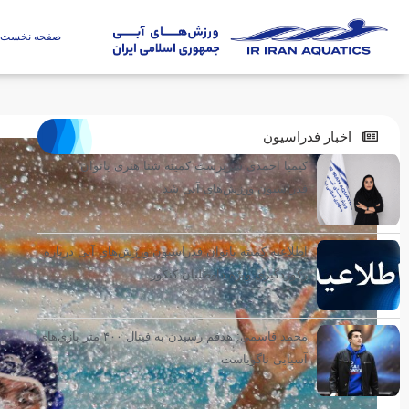
صفحه نخست
اخبار فدراسیون
کیمیا احمدی سرپرست کمیته شنا هنری بانوان
فدراسیون ورزش‌های آبی شد
اطلاعیه کمیته بانوان فدراسیون ورزش‌های آبی درباره
رکوردگیری ویژه داوطلبان کنکور
محمد قاسمی: هدفم رسیدن به فینال ۴۰۰ متر بازی‌های
آسیایی ناگویاست