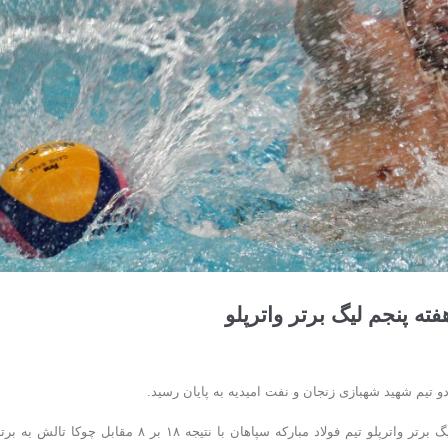
فته پنجم لیگ برتر واترپلو
دو تیم شهید شهبازی زنجان و نفت امیدیه به پایان رسید.
به گزارش روابط عمومی فدراسیون شنا، شیرجه و واترپلو؛ در هفته پنجم لیگ برتر واترپلو تیم فولاد مبارکه سپاهان با نتیجه ۱۸ بر ۸ مقابل چوک