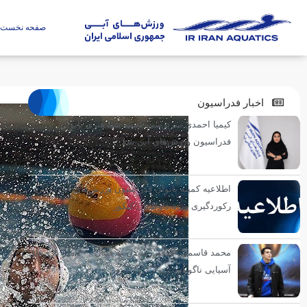
صفحه نخست
اخبار فدراسیون
کیمیا احمدی سرپرست کمیته شنا هنری بانوان
فدراسیون ورزش‌های آبی شد
اطلاعیه کمیته بانوان فدراسیون ورزش‌های آبی درباره
رکوردگیری ویژه داوطلبان کنکور
محمد قاسمی: هدفم رسیدن به فینال ۴۰۰ متر بازی‌های
آسیایی ناگویاست