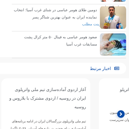
انتهای پیام
دومین طلای هومر عباسی در شنای غرب آسیا؛ انتخاب
نماینده ایران به عنوان بهترین شناگر پسر
پرینت مطلب
صعود هومر عباسی به فینال ۵۰ متر کرال پشت
مسابقات غرب آسیا
اخبار مرتبط
آغاز اردوی آماده‌سازی تیم ملی واترپلوی
تیم ملی واترپل
ایران در روسیه / اردوی مشترک با بلاروس و
ازبکستان پنجم
روسیه
تیم ملی واترپلوی ج
دوازدهمین دوره 
تیم ملی واترپلوی بزرگسالان ایران در ادامه برنامه‌های
ورزش‌های آبی آسی
آماده‌سازی برای حضور در بازی‌های آسیایی ۲۰۲۶ ناگویا،