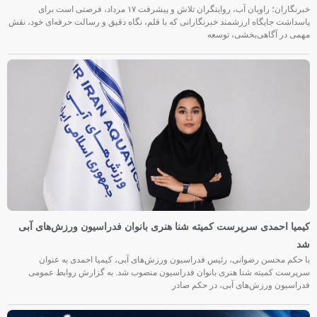
خبرنگاران؛ راویان آب، روایتگران تلاش و پیشرفت ۱۷ مرداد، فرصتی است برای
پاسداشت جایگاه ارزشمند خبرنگارانی که با قلم، نگاه دقیق و رسالت حرفه‌ای خود، نقش
مهمی در آگاهی‌بخشی، توسعه
کیمیا احمدی سرپرست کمیته شنا هنری بانوان فدراسیون ورزش‌های آبی
شد
با حکم محسن رضوانی، رئیس فدراسیون ورزش‌های آبی، کیمیا احمدی به عنوان
سرپرست کمیته شنا هنری بانوان فدراسیون منصوب شد. به گزارش روابط عمومی
فدراسیون ورزش‌های آبی، در حکم صادر