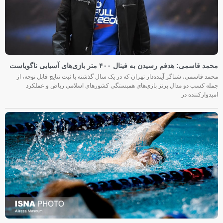
محمد قاسمی: هدفم رسیدن به فینال ۴۰۰ متر بازی‌های آسیایی ناگویاست
محمد قاسمی، شناگر آینده‌دار تهران که در یک سال گذشته با ثبت نتایج قابل توجه، از
جمله کسب دو مدال برنز بازی‌های همبستگی کشورهای اسلامی ریاض و عملکرد
امیدوارکننده در