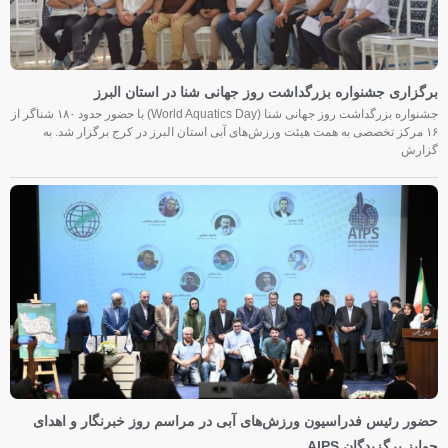
برگزاری جشنواره بزرگداشت روز جهانی شنا در استان البرز
جشنواره بزرگداشت روز جهانی شنا (World Aquatics Day) با حضور حدود ۱۸۰ شناگر از
۱۶ مرکز تخصصی به همت هیئت ورزش‌های آبی استان البرز در کرج برگزار شد. به
گزارش
حضور رئیس فدراسیون ورزش‌های آبی در مراسم روز خبرنگار و اهدای
جوایز برگزیدگان AIPS