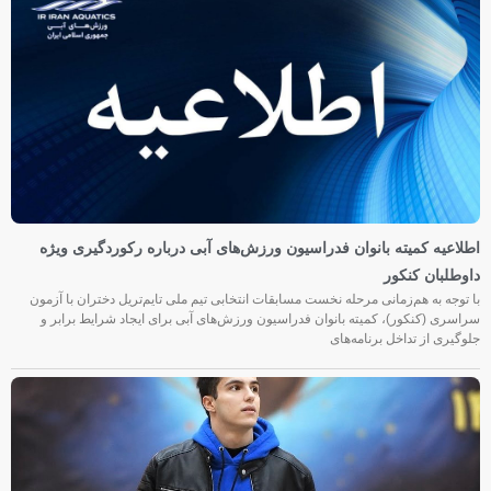
اطلاعیه کمیته بانوان فدراسیون ورزش‌های آبی درباره رکوردگیری ویژه
داوطلبان کنکور
با توجه به هم‌زمانی مرحله نخست مسابقات انتخابی تیم ملی تایم‌تریل دختران با آزمون
سراسری (کنکور)، کمیته بانوان فدراسیون ورزش‌های آبی برای ایجاد شرایط برابر و
جلوگیری از تداخل برنامه‌های