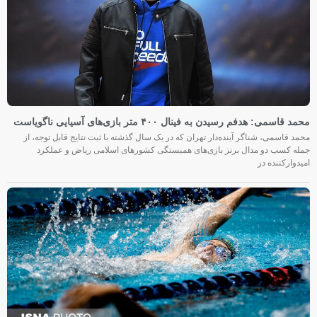
محمد قاسمی: هدفم رسیدن به فینال ۴۰۰ متر بازی‌های آسیایی ناگویاست
محمد قاسمی، شناگر آینده‌دار تهران که در یک سال گذشته با ثبت نتایج قابل توجه، از
جمله کسب دو مدال برنز بازی‌های همبستگی کشورهای اسلامی ریاض و عملکرد
امیدوارکننده در