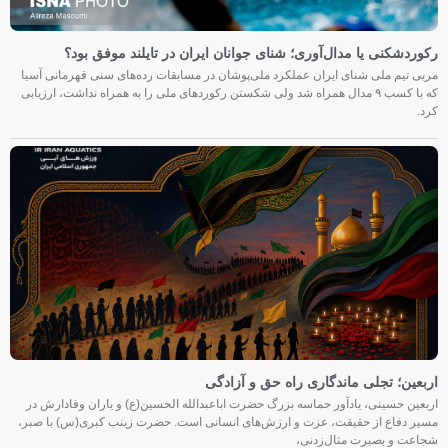
رکوردشکنی یا مدال‌آوری؛ شنای جوانان ایران در تایلند موفق بود؟
مربی تیم ملی شنای ایران عملکرد ملی‌پوشان در مسابقات رده‌های سنی قهرمانی آسیا
که با کسب ۹ مدال همراه شد ولی شکستن رکوردهای ملی را به همراه نداشت، ارزیابی
کرد.
اربعین؛ تجلی ماندگاری راه حق و آزادگی
اربعین حسینی، یادآور حماسه بزرگ حضرت اباعبدالله الحسین(ع) و یاران وفادارش در
مسیر دفاع از حقیقت، عزت و ارزش‌های انسانی است. حضرت زینب کبری(س) با صبر،
شجاعت و بصیرت مثال‌زدنی،