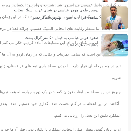
به گزارش روابط عمومی فدراسیون شنا، شیرجه و واترپلو؛ الکساندر چیریچ 
دومین طلای هومر عباسی در شنای غرب آسیا؛ انتخاب
انتخابی المپیک ریو گفت: این لیست بهترین بازیکنانی بودند که در این زمان 
نماینده ایران به عنوان بهترین شناگر پسر
داشته باشند. ما منتظر رقابت های انتخابی المپیک هستیم. چراکه فعلا در مر
صعود هومر عباسی به فینال ۵۰ متر کرال پشت
وی ادامه داد: این بازیکنان را برای این مسابقات آماده کردیم. فکر می کنم از
مسابقات غرب آسیا
انتظار دارم این است که تمامی تمرینات و نکاتی که در زمان اردو به آن ها گ
تیم در چه مرحله ای قرار دارد. با دیدن سطح بازی تیم های قزاقستان، ژاپن
شویم.
چیریچ درباره سطح مسابقات فوژان گفت: در یک دوره چهارساله همه تیم‌ها 
عملکرد دقیق این نسل را ارزیابی می‌کنیم.
او در پایان گفت: معیار اصلی انتخاب، عملکرد بازیکنان بود. رفتار آن‌ها چه د