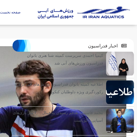
صفحه نخست
اخبار فدراسیون
کیمیا احمدی سرپرست کمیته شنا هنری بانوان
فدراسیون ورزش‌های آبی شد
اطلاعیه کمیته بانوان فدراسیون ورزش‌های آبی درباره
رکوردگیری ویژه داوطلبان کنکور
محمد قاسمی: هدفم رسیدن به فینال ۴۰۰ متر بازی‌های
آسیایی ناگویاست