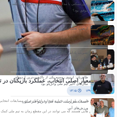
رکوردشکنی یا مدال‌آوری؛ شنای جوانان ایران در تایلند
موفق بود؟
اربعین؛ تجلی ماندگاری راه حق و آزادگی
تصویب پاداش مدال‌آوران ناگویا درنخستین نشست
هیأت رئیسه فدراسیون ورزش‌های آبی
طاهریان: اردوی روسیه یکی از باکیفیت‌ترین اردوهای
چیریچ: معیار اصلی انتخاب، عملکرد بازیکنان در ت
سال‌های اخیر تیم ملی واترپلو بود
۱۸ آذر ۱۳۹۴
۱۳:۱۵
سرمربی تیم ملی واترپلو ایران درباره انتخاب بازیکنان برای مسابقات انتخابی
انتصاب سرپرست کمیته فنی واترپلو فدراسیون
ورزش‌های آبی
لیست بهترین هایی هستند که می توانند در این مقطع زمان به تیم ملی کمک ک