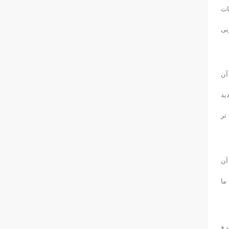
ات
بی
آن
ید
تر
آن
ین مسابقات ما
 و