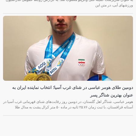
ورزشهای آبی، در متن این
دومین طلای هومر عباسی در شنای غرب آسیا؛ انتخاب نماینده ایران به
عنوان بهترین شناگر پسر
هومر عباسی، شناگر اهل گلستان، در دومین روز رقابت‌های شنای قهرمانی غرب آسیا در
آستانه قزاقستان، با ثبت زمان ۲۵.۷۶ ثانیه در ماده ۵۰ متر کرال پشت به مدال طلا