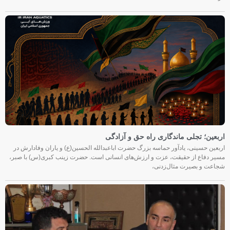
اربعین؛ تجلی ماندگاری راه حق و آزادگی
اربعین حسینی، یادآور حماسه بزرگ حضرت اباعبدالله الحسین(ع) و یاران وفادارش در
مسیر دفاع از حقیقت، عزت و ارزش‌های انسانی است. حضرت زینب کبری(س) با صبر،
شجاعت و بصیرت مثال‌زدنی،