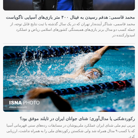
محمد قاسمی: هدفم رسیدن به فینال ۴۰۰ متر بازی‌های آسیایی ناگویاست
محمد قاسمی، شناگر آینده‌دار تهران که در یک سال گذشته با ثبت نتایج قابل توجه، از
جمله کسب دو مدال برنز بازی‌های همبستگی کشورهای اسلامی ریاض و عملکرد
امیدوارکننده در
رکوردشکنی یا مدال‌آوری؛ شنای جوانان ایران در تایلند موفق بود؟
مربی تیم ملی شنای ایران عملکرد ملی‌پوشان در مسابقات رده‌های سنی قهرمانی آسیا
که با کسب ۹ مدال همراه شد ولی شکستن رکوردهای ملی را به همراه نداشت، ارزیابی
کرد.