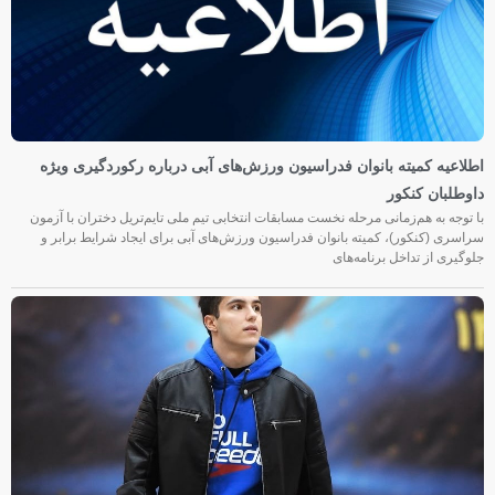
اطلاعیه کمیته بانوان فدراسیون ورزش‌های آبی درباره رکوردگیری ویژه
داوطلبان کنکور
با توجه به هم‌زمانی مرحله نخست مسابقات انتخابی تیم ملی تایم‌تریل دختران با آزمون
سراسری (کنکور)، کمیته بانوان فدراسیون ورزش‌های آبی برای ایجاد شرایط برابر و
جلوگیری از تداخل برنامه‌های