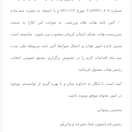
شماره ۲۱۸/۹۳/۱۰۸۰۹ مورخ ۹۳/۱۱/۱۳ و با استناد به تبصره سه ماده
۱۰ آئین نامه هیات های ورزشی، به موجب این ابلاغ به سمت
سرپرست هیات شنای استان کرمان منصوب می شوید. شایسته است
ضمن اداره امور هیات و اعمال ضوابط آئین نامه مربوطه طی مدت
سه ماه اقدامات لازم را در خصوص برگزاری مجمع عمومی انتخاب
رئیس هیات معمول فرمائید.
امید است با اتکال به خداوند منان و با بهره گیری از توانمندی موجود
در امور محوله موفق وموید باشید.
محسن رضوانی
رئیس فدراسیون شنا، شیرجه و واترپلو