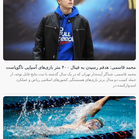
محمد قاسمی: هدفم رسیدن به فینال ۴۰۰ متر بازی‌های آسیایی ناگویاست
محمد قاسمی، شناگر آینده‌دار تهران که در یک سال گذشته با ثبت نتایج قابل توجه، از
جمله کسب دو مدال برنز بازی‌های همبستگی کشورهای اسلامی ریاض و عملکرد
امیدوارکننده در