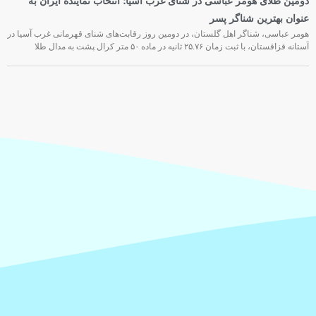
دومین طلای هومر عباسی در شنای غرب آسیا؛ انتخاب نماینده ایران به
عنوان بهترین شناگر پسر
هومر عباسی، شناگر اهل گلستان، در دومین روز رقابت‌های شنای قهرمانی غرب آسیا در
آستانه قزاقستان، با ثبت زمان ۲۵.۷۶ ثانیه در ماده ۵۰ متر کرال پشت به مدال طلا