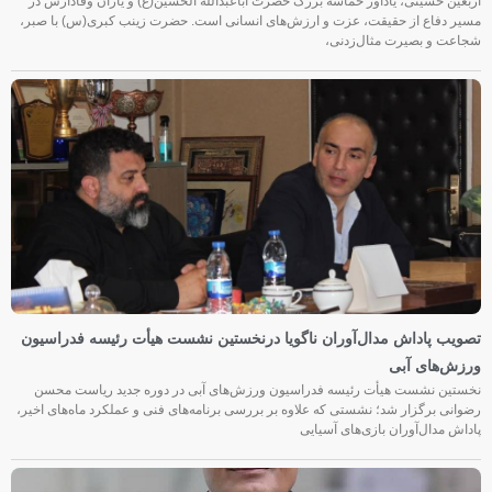
اربعین حسینی، یادآور حماسه بزرگ حضرت اباعبدالله الحسین(ع) و یاران وفادارش در
مسیر دفاع از حقیقت، عزت و ارزش‌های انسانی است. حضرت زینب کبری(س) با صبر،
شجاعت و بصیرت مثال‌زدنی،
تصویب پاداش مدال‌آوران ناگویا درنخستین نشست هیأت رئیسه فدراسیون
ورزش‌های آبی
نخستین نشست هیأت رئیسه فدراسیون ورزش‌های آبی در دوره جدید ریاست محسن
رضوانی برگزار شد؛ نشستی که علاوه بر بررسی برنامه‌های فنی و عملکرد ماه‌های اخیر،
پاداش مدال‌آوران بازی‌های آسیایی