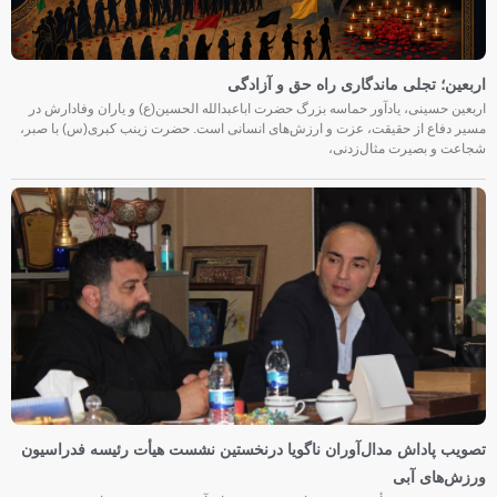
اربعین؛ تجلی ماندگاری راه حق و آزادگی
اربعین حسینی، یادآور حماسه بزرگ حضرت اباعبدالله الحسین(ع) و یاران وفادارش در
مسیر دفاع از حقیقت، عزت و ارزش‌های انسانی است. حضرت زینب کبری(س) با صبر،
شجاعت و بصیرت مثال‌زدنی،
تصویب پاداش مدال‌آوران ناگویا درنخستین نشست هیأت رئیسه فدراسیون
ورزش‌های آبی