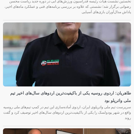
نخستین نشست هیأت رئیسه فدراسیون ورزش‌های آبی در دوره جدید ریاست محسن
رضوانی برگزار شد؛ نشستی که علاوه بر بررسی برنامه‌های فنی و عملکرد ماه‌های اخیر،
پاداش مدال‌آوران بازی‌های آسیایی
طاهریان: اردوی روسیه یکی از باکیفیت‌ترین اردوهای سال‌های اخیر تیم
ملی واترپلو بود
سرپرست تیم ملی واترپلوی ایران، اردوی آماده‌سازی این تیم در کمپ تیم‌های ملی روسیه
واقع در شهر پودولسک را یکی از باکیفیت‌ترین اردوهای سال‌های اخیر توصیف کرد و گفت
روند