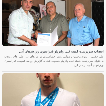
انتصاب سرپرست کمیته فنی واترپلو فدراسیون ورزش‌های آبی
طی حکمی از سوی محسن رضوانی رئیس فدراسیون ورزش‌های آبی، علی آقاجان‌محب
به عنوان سرپرست کمیته فنی واترپلو منصوب شد. به گزارش روابط عمومی فدراسیون
ورزشهای آبی، در متن این