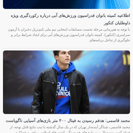
اطلاعیه کمیته بانوان فدراسیون ورزش‌های آبی درباره رکوردگیری ویژه
داوطلبان کنکور
با توجه به هم‌زمانی مرحله نخست مسابقات انتخابی تیم ملی تایم‌تریل دختران با آزمون
سراسری (کنکور)، کمیته بانوان فدراسیون ورزش‌های آبی برای ایجاد شرایط برابر و
جلوگیری از تداخل برنامه‌های
محمد قاسمی: هدفم رسیدن به فینال ۴۰۰ متر بازی‌های آسیایی ناگویاست
محمد قاسمی، شناگر آینده‌دار تهران که در یک سال گذشته با ثبت نتایج قابل توجه، از
جمله کسب دو مدال برنز بازی‌های همبستگی کشورهای اسلامی ریاض و عملکرد