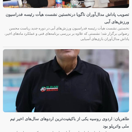
تصویب پاداش مدال‌آوران ناگویا درنخستین نشست هیأت رئیسه فدراسیون
ورزش‌های آبی
نخستین نشست هیأت رئیسه فدراسیون ورزش‌های آبی در دوره جدید ریاست محسن
رضوانی برگزار شد؛ نشستی که علاوه بر بررسی برنامه‌های فنی و عملکرد ماه‌های اخیر،
پاداش مدال‌آوران بازی‌های آسیایی
طاهریان: اردوی روسیه یکی از باکیفیت‌ترین اردوهای سال‌های اخیر تیم
ملی واترپلو بود