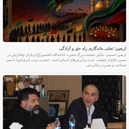
اربعین؛ تجلی ماندگاری راه حق و آزادگی
اربعین حسینی، یادآور حماسه بزرگ حضرت اباعبدالله الحسین(ع) و یاران وفادارش در
مسیر دفاع از حقیقت، عزت و ارزش‌های انسانی است. حضرت زینب کبری(س) با صبر،
شجاعت و بصیرت مثال‌زدنی،