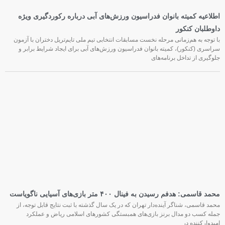
اطلاعیه کمیته بانوان فدراسیون ورزش‌های آبی درباره رکوردگیری ویژه
داوطلبان کنکور
با توجه به هم‌زمانی مرحله نخست مسابقات انتخابی تیم ملی تایم‌تریل دختران با آزمون
سراسری (کنکور)، کمیته بانوان فدراسیون ورزش‌های آبی برای ایجاد شرایط برابر و
جلوگیری از تداخل برنامه‌های
محمد قاسمی: هدفم رسیدن به فینال ۴۰۰ متر بازی‌های آسیایی ناگویاست
محمد قاسمی، شناگر آینده‌دار تهران که در یک سال گذشته با ثبت نتایج قابل توجه، از
جمله کسب دو مدال برنز بازی‌های همبستگی کشورهای اسلامی ریاض و عملکرد