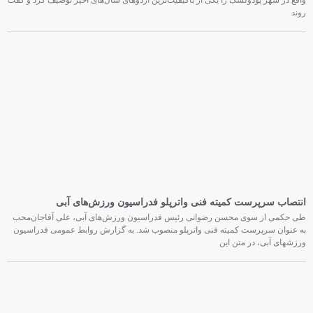
واقع در شهر پودولسک را یکی از باکیفیت‌ترین اردوهای سال‌های اخیر توصیف کرد و گفت
روند
انتصاب سرپرست کمیته فنی واترپلو فدراسیون ورزش‌های آبی
طی حکمی از سوی محسن رضوانی رئیس فدراسیون ورزش‌های آبی، علی آقاجان‌محب
به عنوان سرپرست کمیته فنی واترپلو منصوب شد. به گزارش روابط عمومی فدراسیون
ورزشهای آبی، در متن این