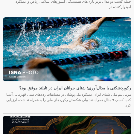
جمله کسب دو مدال برنز بازی‌های همبستگی کشورهای اسلامی ریاض و عملکرد
امیدوارکننده در
رکوردشکنی یا مدال‌آوری؛ شنای جوانان ایران در تایلند موفق بود؟
مربی تیم ملی شنای ایران عملکرد ملی‌پوشان در مسابقات رده‌های سنی قهرمانی آسیا
که با کسب ۹ مدال همراه شد ولی شکستن رکوردهای ملی را به همراه نداشت، ارزیابی
کرد.