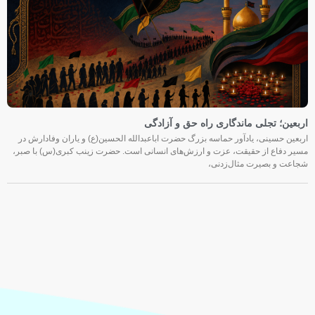
اربعین؛ تجلی ماندگاری راه حق و آزادگی
اربعین حسینی، یادآور حماسه بزرگ حضرت اباعبدالله الحسین(ع) و یاران وفادارش در
مسیر دفاع از حقیقت، عزت و ارزش‌های انسانی است. حضرت زینب کبری(س) با صبر،
شجاعت و بصیرت مثال‌زدنی،