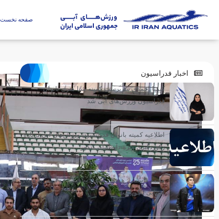
صفحه نخست
اخبار فدراسیون
کیمیا احمدی سرپرست کمیته شنا هنری بانوان
فدراسیون ورزش‌های آبی شد
اطلاعیه کمیته بانوان فدراسیون ورزش‌های آبی درباره
رکوردگیری ویژه داوطلبان کنکور
محمد قاسمی: هدفم رسیدن به فینال ۴۰۰ متر بازی‌های
آسیایی ناگویاست