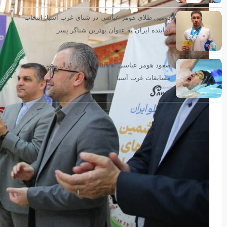
دومین طلای هومر عباسی در شنای غرب آسیا؛ انتخاب
نماینده ایران به عنوان بهترین شناگر پسر
صعود هومر عباسی به فینال ۵۰ متر کرال پشت
مسابقات غرب آسیا