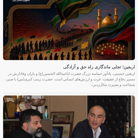
اربعین؛ تجلی ماندگاری راه حق و آزادگی
اربعین حسینی، یادآور حماسه بزرگ حضرت اباعبدالله الحسین(ع) و یاران وفادارش در
مسیر دفاع از حقیقت، عزت و ارزش‌های انسانی است. حضرت زینب کبری(س) با صبر،
شجاعت و بصیرت مثال‌زدنی،