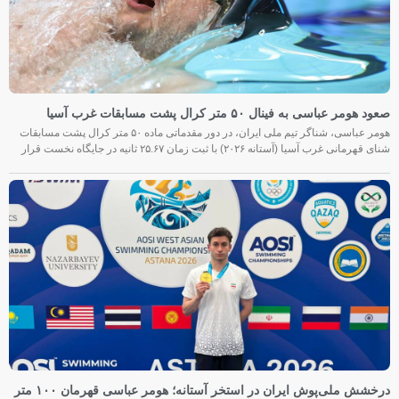
صعود هومر عباسی به فینال ۵۰ متر کرال پشت مسابقات غرب آسیا
هومر عباسی، شناگر تیم ملی ایران، در دور مقدماتی ماده ۵۰ متر کرال پشت مسابقات
شنای قهرمانی غرب آسیا (آستانه ۲۰۲۶) با ثبت زمان ۲۵.۶۷ ثانیه در جایگاه نخست قرار
درخشش ملی‌پوش ایران در استخر آستانه؛ هومر عباسی قهرمان ۱۰۰ متر