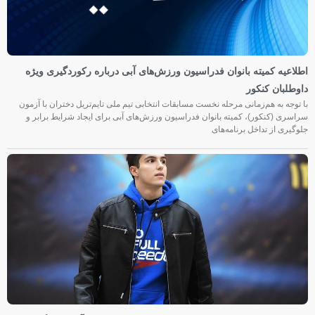
اطلاعیه کمیته بانوان فدراسیون ورزش‌های آبی درباره رکوردگیری ویژه
داوطلبان کنکور
با توجه به هم‌زمانی مرحله نخست مسابقات انتخابی تیم ملی تایم‌تریل دختران با آزمون
سراسری (کنکور)، کمیته بانوان فدراسیون ورزش‌های آبی برای ایجاد شرایط برابر و
جلوگیری از تداخل برنامه‌های