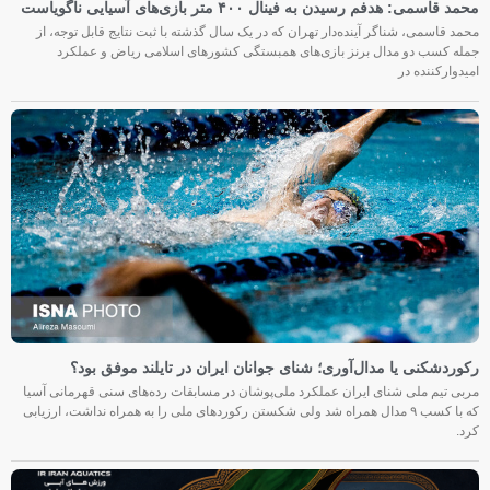
محمد قاسمی: هدفم رسیدن به فینال ۴۰۰ متر بازی‌های آسیایی ناگویاست
محمد قاسمی، شناگر آینده‌دار تهران که در یک سال گذشته با ثبت نتایج قابل توجه، از
جمله کسب دو مدال برنز بازی‌های همبستگی کشورهای اسلامی ریاض و عملکرد
امیدوارکننده در
رکوردشکنی یا مدال‌آوری؛ شنای جوانان ایران در تایلند موفق بود؟
مربی تیم ملی شنای ایران عملکرد ملی‌پوشان در مسابقات رده‌های سنی قهرمانی آسیا
که با کسب ۹ مدال همراه شد ولی شکستن رکوردهای ملی را به همراه نداشت، ارزیابی
کرد.