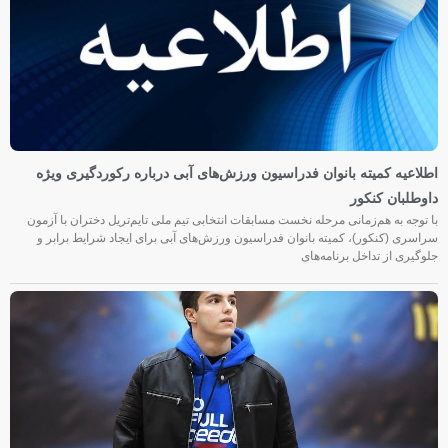
اطلاعیه کمیته بانوان فدراسیون ورزش‌های آبی درباره رکوردگیری ویژه
داوطلبان کنکور
با توجه به هم‌زمانی مرحله نخست مسابقات انتخابی تیم ملی تایم‌تریل دختران با آزمون
سراسری (کنکور)، کمیته بانوان فدراسیون ورزش‌های آبی برای ایجاد شرایط برابر و
جلوگیری از تداخل برنامه‌های