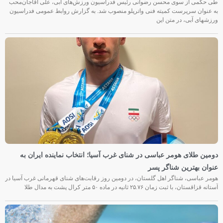
طی حکمی از سوی محسن رضوانی رئیس فدراسیون ورزش‌های آبی، علی آقاجان‌محب
به عنوان سرپرست کمیته فنی واترپلو منصوب شد. به گزارش روابط عمومی فدراسیون
ورزشهای آبی، در متن این
دومین طلای هومر عباسی در شنای غرب آسیا؛ انتخاب نماینده ایران به
عنوان بهترین شناگر پسر
هومر عباسی، شناگر اهل گلستان، در دومین روز رقابت‌های شنای قهرمانی غرب آسیا در
آستانه قزاقستان، با ثبت زمان ۲۵.۷۶ ثانیه در ماده ۵۰ متر کرال پشت به مدال طلا