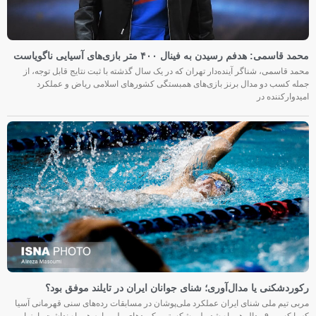
محمد قاسمی: هدفم رسیدن به فینال ۴۰۰ متر بازی‌های آسیایی ناگویاست
محمد قاسمی، شناگر آینده‌دار تهران که در یک سال گذشته با ثبت نتایج قابل توجه، از
جمله کسب دو مدال برنز بازی‌های همبستگی کشورهای اسلامی ریاض و عملکرد
امیدوارکننده در
رکوردشکنی یا مدال‌آوری؛ شنای جوانان ایران در تایلند موفق بود؟
مربی تیم ملی شنای ایران عملکرد ملی‌پوشان در مسابقات رده‌های سنی قهرمانی آسیا
که با کسب ۹ مدال همراه شد ولی شکستن رکوردهای ملی را به همراه نداشت، ارزیابی