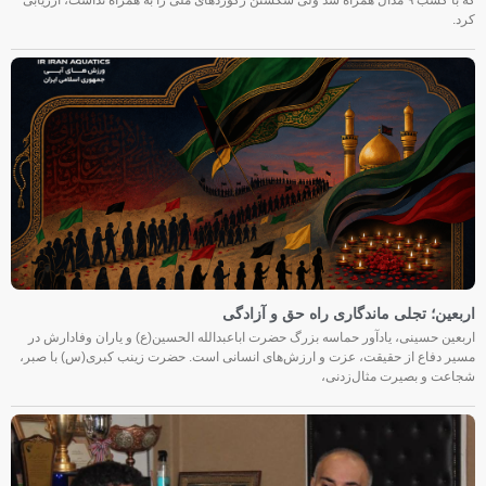
کرد.
اربعین؛ تجلی ماندگاری راه حق و آزادگی
اربعین حسینی، یادآور حماسه بزرگ حضرت اباعبدالله الحسین(ع) و یاران وفادارش در
مسیر دفاع از حقیقت، عزت و ارزش‌های انسانی است. حضرت زینب کبری(س) با صبر،
شجاعت و بصیرت مثال‌زدنی،