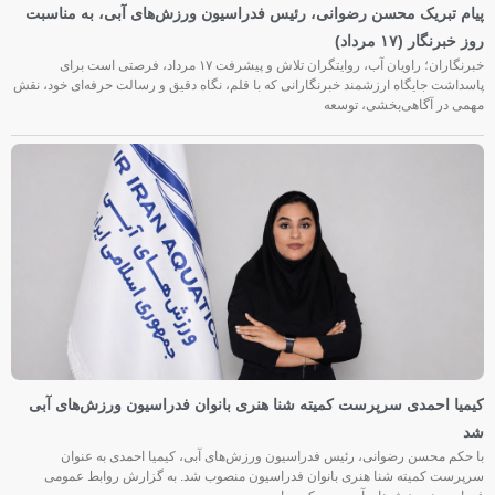
پیام تبریک محسن رضوانی، رئیس فدراسیون ورزش‌های آبی، به مناسبت
روز خبرنگار (۱۷ مرداد)
خبرنگاران؛ راویان آب، روایتگران تلاش و پیشرفت ۱۷ مرداد، فرصتی است برای
پاسداشت جایگاه ارزشمند خبرنگارانی که با قلم، نگاه دقیق و رسالت حرفه‌ای خود، نقش
مهمی در آگاهی‌بخشی، توسعه
کیمیا احمدی سرپرست کمیته شنا هنری بانوان فدراسیون ورزش‌های آبی
شد
با حکم محسن رضوانی، رئیس فدراسیون ورزش‌های آبی، کیمیا احمدی به عنوان
سرپرست کمیته شنا هنری بانوان فدراسیون منصوب شد. به گزارش روابط عمومی