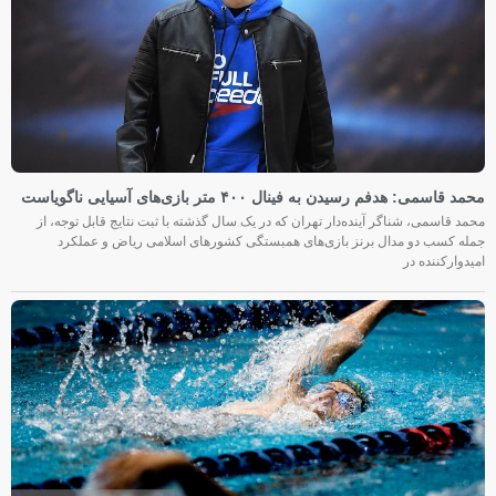
محمد قاسمی: هدفم رسیدن به فینال ۴۰۰ متر بازی‌های آسیایی ناگویاست
محمد قاسمی، شناگر آینده‌دار تهران که در یک سال گذشته با ثبت نتایج قابل توجه، از
جمله کسب دو مدال برنز بازی‌های همبستگی کشورهای اسلامی ریاض و عملکرد
امیدوارکننده در