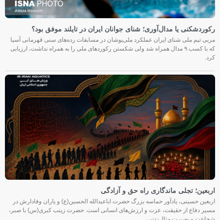
رکوردشکنی یا مدال‌آوری؛ شنای جوانان ایران در تایلند موفق بود؟
مربی تیم ملی شنای ایران عملکرد ملی‌پوشان در مسابقات رده‌های سنی قهرمانی آسیا
که با کسب ۹ مدال همراه شد ولی شکستن رکوردهای ملی را به همراه نداشت، ارزیابی
کرد.
اربعین؛ تجلی ماندگاری راه حق و آزادگی
اربعین حسینی، یادآور حماسه بزرگ حضرت اباعبدالله الحسین(ع) و یاران وفادارش در
مسیر دفاع از حقیقت، عزت و ارزش‌های انسانی است. حضرت زینب کبری(س) با صبر،
شجاعت و بصیرت مثال‌زدنی،