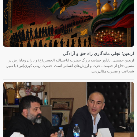
اربعین؛ تجلی ماندگاری راه حق و آزادگی
اربعین حسینی، یادآور حماسه بزرگ حضرت اباعبدالله الحسین(ع) و یاران وفادارش در
مسیر دفاع از حقیقت، عزت و ارزش‌های انسانی است. حضرت زینب کبری(س) با صبر،
شجاعت و بصیرت مثال‌زدنی،