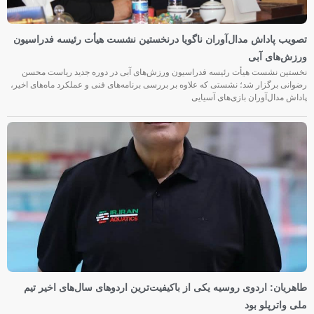
تصویب پاداش مدال‌آوران ناگویا درنخستین نشست هیأت رئیسه فدراسیون
ورزش‌های آبی
نخستین نشست هیأت رئیسه فدراسیون ورزش‌های آبی در دوره جدید ریاست محسن
رضوانی برگزار شد؛ نشستی که علاوه بر بررسی برنامه‌های فنی و عملکرد ماه‌های اخیر،
پاداش مدال‌آوران بازی‌های آسیایی
طاهریان: اردوی روسیه یکی از باکیفیت‌ترین اردوهای سال‌های اخیر تیم
ملی واترپلو بود