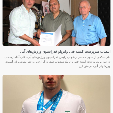
انتصاب سرپرست کمیته فنی واترپلو فدراسیون ورزش‌های آبی
طی حکمی از سوی محسن رضوانی رئیس فدراسیون ورزش‌های آبی، علی آقاجان‌محب
به عنوان سرپرست کمیته فنی واترپلو منصوب شد. به گزارش روابط عمومی فدراسیون
ورزشهای آبی، در متن این