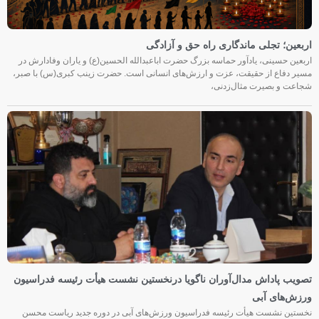
اربعین؛ تجلی ماندگاری راه حق و آزادگی
اربعین حسینی، یادآور حماسه بزرگ حضرت اباعبدالله الحسین(ع) و یاران وفادارش در
مسیر دفاع از حقیقت، عزت و ارزش‌های انسانی است. حضرت زینب کبری(س) با صبر،
شجاعت و بصیرت مثال‌زدنی،
تصویب پاداش مدال‌آوران ناگویا درنخستین نشست هیأت رئیسه فدراسیون
ورزش‌های آبی
نخستین نشست هیأت رئیسه فدراسیون ورزش‌های آبی در دوره جدید ریاست محسن