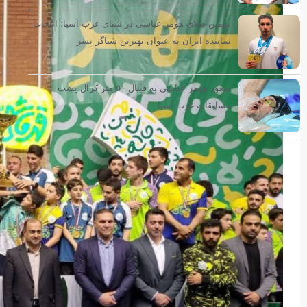
دومین طلای هومر عباسی در شنای غرب آسیا؛ انتخاب
نماینده ایران به عنوان بهترین شناگر پسر
صعود هومر عباسی به فینال ۵۰ متر کرال پشت
مسابقات غرب آسیا