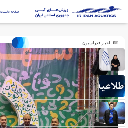
صفحه نخست
اخبار فدراسیون
کیمیا احمدی سرپرست کمیته شنا هنری بانوان
فدراسیون ورزش‌های آبی شد
اطلاعیه کمیته بانوان فدراسیون ورزش‌های آبی درباره
رکوردگیری ویژه داوطلبان کنکور
محمد قاسمی: هدفم رسیدن به فینال ۴۰۰ متر بازی‌های
آسیایی ناگویاست