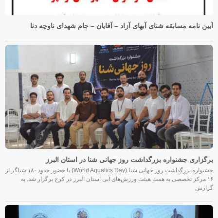
آیین نامه مسابقه شنای آبهای آزاد – آقایان – جام شهدای ناوچه دنا
برگزاری جشنواره بزرگداشت روز جهانی شنا در استان البرز
جشنواره بزرگداشت روز جهانی شنا (World Aquatics Day) با حضور حدود ۱۸۰ شناگر از
۱۶ مرکز تخصصی به همت هیئت ورزش‌های آبی استان البرز در کرج برگزار شد. به
گزارش