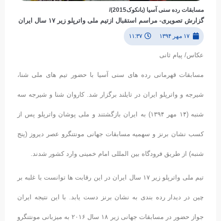
مسابقات رده سنی آسیا (بانکوک2015)/
گزارش تصویری- مراسم استقبال ازتیم ملی واترپلو زیر ۱۷ سال ایران
۱۷ مهر ۱۳۹۴
۱۱:۳۷
عکاس/ پیام ثانی
مسابقات قهرمانی رده های سنی آسیا با حضور تیم های ملی شنا،
شیرجه و واترپلو ایران در تایلند برگزار شد. کاروان شنا و شیرجه سه
شنبه (۱۴ مهر ۱۳۹۴) به ایران بازگشتند و ملی پوشان واترپلو پس از
کسب نشان برنز و سهمیه مسابقات جهانی مونتنگرو عصر دیروز (پنج
شنبه) از طریق فرودگاه بین المللی امام خمینی وارد کشور شدند.
تیم ملی واترپلو زیر ۱۷ سال ایران در این رقابت ها توانست با غلبه بر
چین در دیدار رده بندی به نشان برنز دست یابد. با این نتیجه ایران
جواز حضور در مسابقات جهانی زیر ۱۸ سال ۲۰۱۶ به میزبانی مونتنگرو