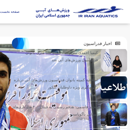
صفحه نخست
اخبار فدراسیون
کیمیا احمدی سرپرست کمیته شنا هنری بانوان
فدراسیون ورزش‌های آبی شد
اطلاعیه کمیته بانوان فدراسیون ورزش‌های آبی درباره
رکوردگیری ویژه داوطلبان کنکور
محمد قاسمی: هدفم رسیدن به فینال ۴۰۰ متر بازی‌های
آسیایی ناگویاست