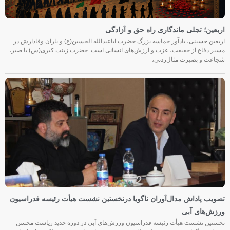
اربعین؛ تجلی ماندگاری راه حق و آزادگی
اربعین حسینی، یادآور حماسه بزرگ حضرت اباعبدالله الحسین(ع) و یاران وفادارش در
مسیر دفاع از حقیقت، عزت و ارزش‌های انسانی است. حضرت زینب کبری(س) با صبر،
شجاعت و بصیرت مثال‌زدنی،
تصویب پاداش مدال‌آوران ناگویا درنخستین نشست هیأت رئیسه فدراسیون
ورزش‌های آبی
نخستین نشست هیأت رئیسه فدراسیون ورزش‌های آبی در دوره جدید ریاست محسن