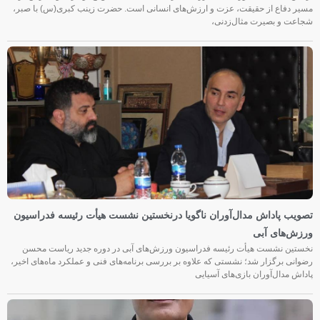
مسیر دفاع از حقیقت، عزت و ارزش‌های انسانی است. حضرت زینب کبری(س) با صبر،
شجاعت و بصیرت مثال‌زدنی،
تصویب پاداش مدال‌آوران ناگویا درنخستین نشست هیأت رئیسه فدراسیون
ورزش‌های آبی
نخستین نشست هیأت رئیسه فدراسیون ورزش‌های آبی در دوره جدید ریاست محسن
رضوانی برگزار شد؛ نشستی که علاوه بر بررسی برنامه‌های فنی و عملکرد ماه‌های اخیر،
پاداش مدال‌آوران بازی‌های آسیایی