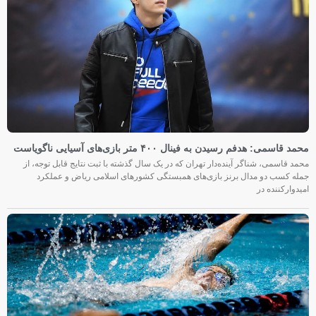
محمد قاسمی: هدفم رسیدن به فینال ۴۰۰ متر بازی‌های آسیایی ناگویاست
محمد قاسمی، شناگر آینده‌دار تهران که در یک سال گذشته با ثبت نتایج قابل توجه، از
جمله کسب دو مدال برنز بازی‌های همبستگی کشورهای اسلامی ریاض و عملکرد
امیدوارکننده در