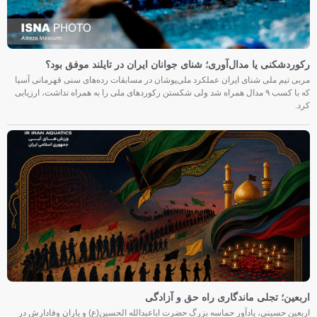
رکوردشکنی یا مدال‌آوری؛ شنای جوانان ایران در تایلند موفق بود؟
مربی تیم ملی شنای ایران عملکرد ملی‌پوشان در مسابقات رده‌های سنی قهرمانی آسیا
که با کسب ۹ مدال همراه شد ولی شکستن رکوردهای ملی را به همراه نداشت، ارزیابی
کرد.
اربعین؛ تجلی ماندگاری راه حق و آزادگی
اربعین حسینی، یادآور حماسه بزرگ حضرت اباعبدالله الحسین(ع) و یاران وفادارش در