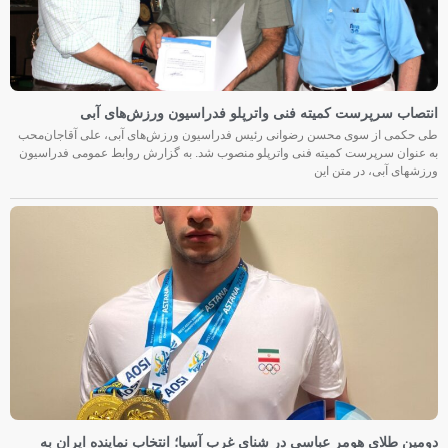
انتصاب سرپرست کمیته فنی واترپلو فدراسیون ورزش‌های آبی
طی حکمی از سوی محسن رضوانی رئیس فدراسیون ورزش‌های آبی، علی آقاجان‌محب
به عنوان سرپرست کمیته فنی واترپلو منصوب شد. به گزارش روابط عمومی فدراسیون
ورزشهای آبی، در متن این
دومین طلای هومر عباسی در شنای غرب آسیا؛ انتخاب نماینده ایران به