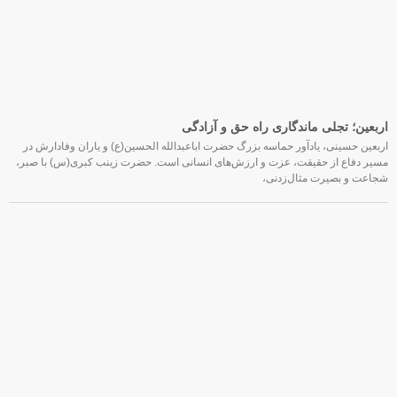
اربعین؛ تجلی ماندگاری راه حق و آزادگی
اربعین حسینی، یادآور حماسه بزرگ حضرت اباعبدالله الحسین(ع) و یاران وفادارش در
مسیر دفاع از حقیقت، عزت و ارزش‌های انسانی است. حضرت زینب کبری(س) با صبر،
شجاعت و بصیرت مثال‌زدنی،