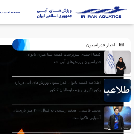
صفحه نخست
اخبار فدراسیون
کیمیا احمدی سرپرست کمیته شنا هنری بانوان
فدراسیون ورزش‌های آبی شد
اطلاعیه کمیته بانوان فدراسیون ورزش‌های آبی درباره
رکوردگیری ویژه داوطلبان کنکور
محمد قاسمی: هدفم رسیدن به فینال ۴۰۰ متر بازی‌های
آسیایی ناگویاست