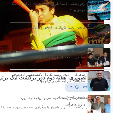
رکوردشکنی یا مدال‌آوری؛ شنای جوانان ایران در تایلند
موفق بود؟
اربعین؛ تجلی ماندگاری راه حق و آزادگی
تصویب پاداش مدال‌آوران ناگویا درنخستین نشست
هیأت رئیسه فدراسیون ورزش‌های آبی
طاهریان: اردوی روسیه یکی از باکیفیت‌ترین اردوهای
گزارش تصویری- هفته دوم دور برگشت لیگ برتر وات
سال‌های اخیر تیم ملی واترپلو بود
۱۲ دی ۱۳۹۴
۱۲:۱۱
عکاس/ حسین امینی (ایسکا نیوز)
انتصاب سرپرست کمیته فنی واترپلو فدراسیون
ورزش‌های آبی