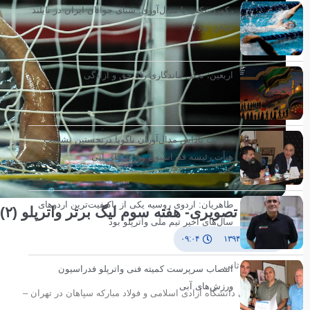
رکوردشکنی یا مدال‌آوری؛ شنای جوانان ایران در تایلند
موفق بود؟
اربعین؛ تجلی ماندگاری راه حق و آزادگی
تصویب پاداش مدال‌آوران ناگویا درنخستین نشست
هیأت رئیسه فدراسیون ورزش‌های آبی
طاهریان: اردوی روسیه یکی از باکیفیت‌ترین اردوهای
گزارش تصویری- هفته سوم لیگ برتر واترپلو (۲)
سال‌های اخیر تیم ملی واترپلو بود
۱۶ آبان ۱۳۹۴
۰۹:۰۴
عکاس/ پیام ثانی
انتصاب سرپرست کمیته فنی واترپلو فدراسیون
ورزش‌های آبی
دیدارتیم های دانشگاه آزادی اسلامی و فولاد مبارکه سپاهان در تهران –