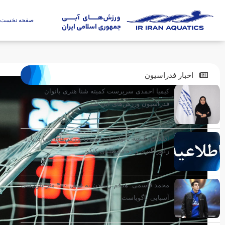
صفحه نخست
اخبار فدراسیون
کیمیا احمدی سرپرست کمیته شنا هنری بانوان
فدراسیون ورزش‌های آبی شد
اطلاعیه کمیته بانوان فدراسیون ورزش‌های آبی درباره
رکوردگیری ویژه داوطلبان کنکور
محمد قاسمی: هدفم رسیدن به فینال ۴۰۰ متر بازی‌های
آسیایی ناگویاست