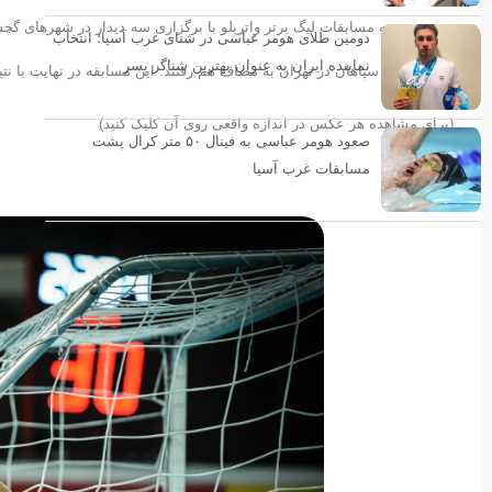
سومین هفته مسابقات لیگ برتر واترپلو با برگزاری سه دیدار در شهرهای گچسا
دومین طلای هومر عباسی در شنای غرب آسیا؛ انتخاب
نماینده ایران به عنوان بهترین شناگر پسر
فولاد مبارکه سپاهان در تهران به مصاف هم رفتند
(برای مشاهده هر عکس در اندازه واقعی روی آن کلیک کنید)
صعود هومر عباسی به فینال ۵۰ متر کرال پشت
مسابقات غرب آسیا