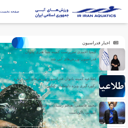
صفحه نخست
اخبار فدراسیون
کیمیا احمدی سرپرست کمیته شنا هنری بانوان
فدراسیون ورزش‌های آبی شد
اطلاعیه کمیته بانوان فدراسیون ورزش‌های آبی درباره
رکوردگیری ویژه داوطلبان کنکور
محمد قاسمی: هدفم رسیدن به فینال ۴۰۰ متر بازی‌های
آسیایی ناگویاست