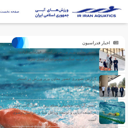
صفحه نخست
اخبار فدراسیون
حضور معاون وزیر ورزش در استخر قهرمانی آزادی؛
تأکید بر ادامه فعالیت مجموعه در فصل سرما
گزارش تصویری حضور معاون وزیر ورزش در استخر
قهرمانی آزادی
حسین گرایلی: جشنواره شنای زیر ۱۰ سال گامی مؤثر
در استعدادیابی و توسعه ورزش شنا در خراسان رضوی
است