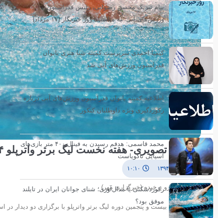
پیام تبریک محسن رضوانی، رئیس فدراسیون
ورزش‌های آبی، به مناسبت روز خبرنگار (۱۷ مرداد)
کیمیا احمدی سرپرست کمیته شنا هنری بانوان
فدراسیون ورزش‌های آبی شد
اطلاعیه کمیته بانوان فدراسیون ورزش‌های آبی درباره
رکوردگیری ویژه داوطلبان کنکور
محمد قاسمی: هدفم رسیدن به فینال ۴۰۰ متر بازی‌های
گزارش تصویری- هفته نخست لیگ برتر واترپلو ۱۳۹۴
آسیایی ناگویاست
۲۵ مهر ۱۳۹۴
۱۰:۱۰
عکاس/ خسرو پرخیده (خبرگزاری مهر)
رکوردشکنی یا مدال‌آوری؛ شنای جوانان ایران در تایلند
موفق بود؟