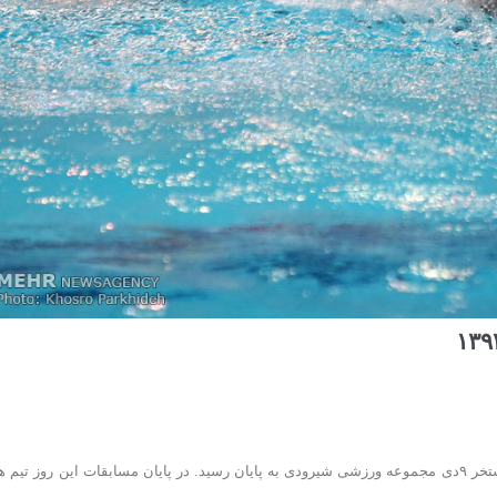
هفته نخست بیست و پنجمین دوره لیگ برتر واترپلو با برگزاری دو دیدار در استخر ٩دی مجموعه ورزشی شیرودی به پایان رسید. در پایان مسابقات این روز تی