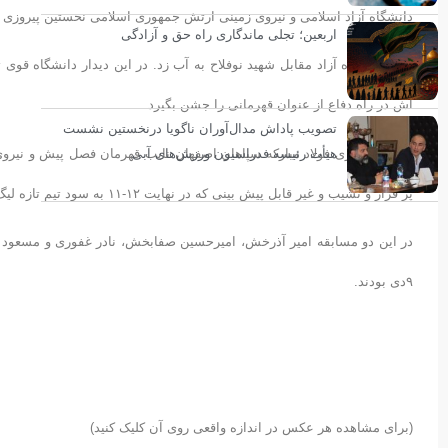
دانشگاه آزاد اسلامی و نیروی زمینی ارتش جمهوری اسلامی نخستین پیروزی 
اربعین؛ تجلی ماندگاری راه حق و آزادگی
اش در راه دفاع از عنوان قهرمانی را جشن بگیرد.
تصویب پاداش مدال‌آوران ناگویا درنخستین نشست
هیأت رئیسه فدراسیون ورزش‌های آبی
در دومین بازی فولاد مبارکه سپاهان اصفهان نایب قهرمان فصل پیش و نیرو
پر فراز و نشیب و غیر قابل پیش بینی که در نهایت ١٢-١١ به سود تیم تازه لیگ برتری شده نیروی زمینی به پایان رسید.
در این دو مسابقه امیر آذرخش، امیرحسین صفابخش، نادر غفوری و مسعود 
۹دی بودند.
(برای مشاهده هر عکس در اندازه واقعی روی آن کلیک کنید)