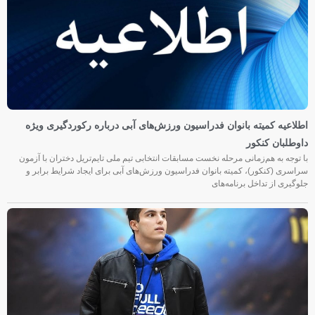
اطلاعیه کمیته بانوان فدراسیون ورزش‌های آبی درباره رکوردگیری ویژه
داوطلبان کنکور
با توجه به هم‌زمانی مرحله نخست مسابقات انتخابی تیم ملی تایم‌تریل دختران با آزمون
سراسری (کنکور)، کمیته بانوان فدراسیون ورزش‌های آبی برای ایجاد شرایط برابر و
جلوگیری از تداخل برنامه‌های