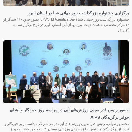
برگزاری جشنواره بزرگداشت روز جهانی شنا در استان البرز
جشنواره بزرگداشت روز جهانی شنا (World Aquatics Day) با حضور حدود ۱۸۰ شناگر از
۱۶ مرکز تخصصی به همت هیئت ورزش‌های آبی استان البرز در کرج برگزار شد. به
گزارش
حضور رئیس فدراسیون ورزش‌های آبی در مراسم روز خبرنگار و اهدای
جوایز برگزیدگان AIPS
محسن رضوانی، رئیس فدراسیون ورزش‌های آبی، در مراسم گرامیداشت روز خبرنگار و
تقدیر از برگزیدگان هشتمین جایزه جهانی ورزشی‌نویسان AIPS حضور یافت و جوایز