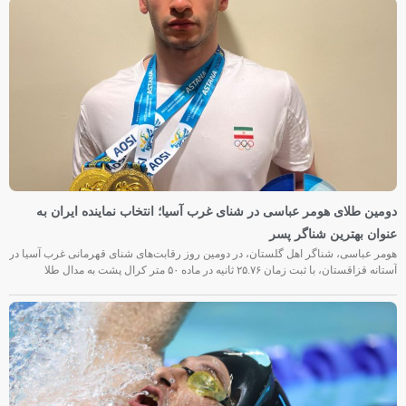
دومین طلای هومر عباسی در شنای غرب آسیا؛ انتخاب نماینده ایران به
عنوان بهترین شناگر پسر
هومر عباسی، شناگر اهل گلستان، در دومین روز رقابت‌های شنای قهرمانی غرب آسیا در
آستانه قزاقستان، با ثبت زمان ۲۵.۷۶ ثانیه در ماده ۵۰ متر کرال پشت به مدال طلا