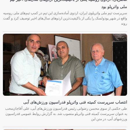
ملی واترپلو بود
سرپرست تیم ملی واترپلوی ایران، اردوی آماده‌سازی این تیم در کمپ تیم‌های ملی روسیه
واقع در شهر پودولسک را یکی از باکیفیت‌ترین اردوهای سال‌های اخیر توصیف کرد و گفت
روند
انتصاب سرپرست کمیته فنی واترپلو فدراسیون ورزش‌های آبی
طی حکمی از سوی محسن رضوانی رئیس فدراسیون ورزش‌های آبی، علی آقاجان‌محب
به عنوان سرپرست کمیته فنی واترپلو منصوب شد. به گزارش روابط عمومی فدراسیون
ورزشهای آبی، در متن این