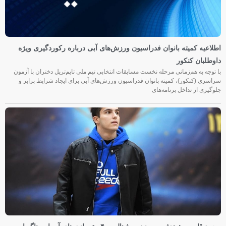
اطلاعیه کمیته بانوان فدراسیون ورزش‌های آبی درباره رکوردگیری ویژه
داوطلبان کنکور
با توجه به هم‌زمانی مرحله نخست مسابقات انتخابی تیم ملی تایم‌تریل دختران با آزمون
سراسری (کنکور)، کمیته بانوان فدراسیون ورزش‌های آبی برای ایجاد شرایط برابر و
جلوگیری از تداخل برنامه‌های