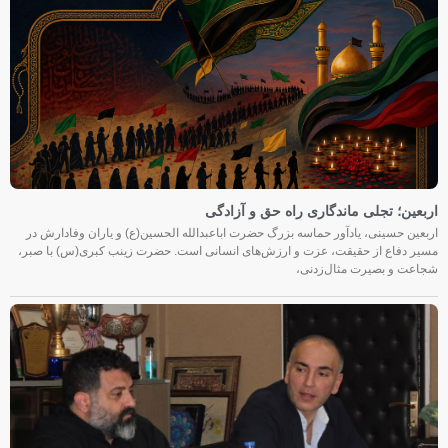
اربعین؛ تجلی ماندگاری راه حق و آزادگی
اربعین حسینی، یادآور حماسه بزرگ حضرت اباعبدالله الحسین(ع) و یاران وفادارش در
مسیر دفاع از حقیقت، عزت و ارزش‌های انسانی است. حضرت زینب کبری(س) با صبر،
شجاعت و بصیرت مثال‌زدنی،