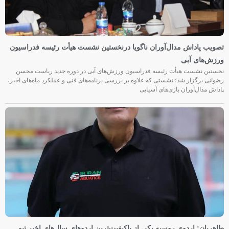
تصویب پاداش مدال‌آوران ناگویا درنخستین نشست هیأت رئیسه فدراسیون
ورزش‌های آبی
نخستین نشست هیأت رئیسه فدراسیون ورزش‌های آبی در دوره جدید ریاست محسن
رضوانی برگزار شد؛ نشستی که علاوه بر بررسی برنامه‌های فنی و عملکرد ماه‌های اخیر،
پاداش مدال‌آوران بازی‌های آسیایی
طاهریان: اردوی روسیه یکی از باکیفیت‌ترین اردوهای سال‌های اخیر تیم