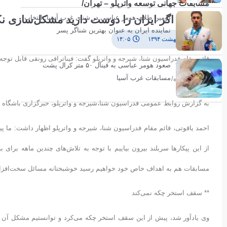
مسابقات جهانی توسعه واترپلو – تهران/
یاقوتی: اگر ایران را دوست دارید مشکل‌سازی نک
دومین طلای هومر عباسی در شنای غرب آسیا؛ انتخاب
نماینده ایران به عنوان بهترین شناگر پسر
۲۴ اردیبهشت ۱۳۹۴
۱۴:۰۵
قائم مقام فدراسیون شنا، شیرجه و واترپلو گفت: فیناترافی رونقی قابل توجه و
صعود هومر عباسی به فینال ۵۰ متر کرال پشت
مسابقات غرب آسیا
انسیه ورزنده/
به گزارش روابط عمومی فدراسیون شنا،شیرجه و واترپلو، خبرگزاری باشگاه 
احمد یاقوتی، قائم مقام فدراسیون شنا، شیرجه و واترپلو اظهار داشت: ما پی
از این پیکارها سربلند بیرون بیاییم با توجه به تلاش‌های چندین ماهه برای 
مسابقات هم به اهداف خاص خود خواهیم رسید خوشبختانه مسائل سخت‌افزا
** سقف استخر چکه نمی‌کند
وی یادآور شد، پیش از این سقف استخر چکه می‌کرد و توانستیم مشکل آن را