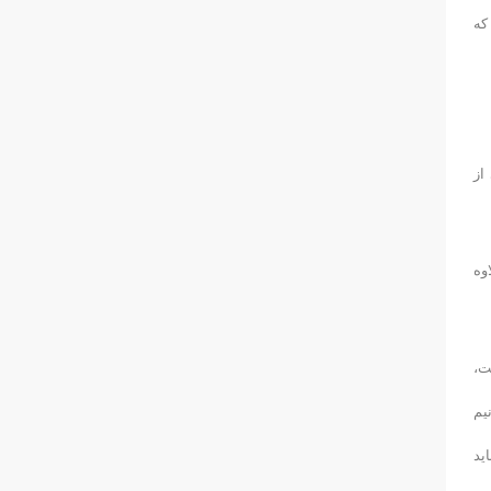
که
از
وه
ت،
یم
ید