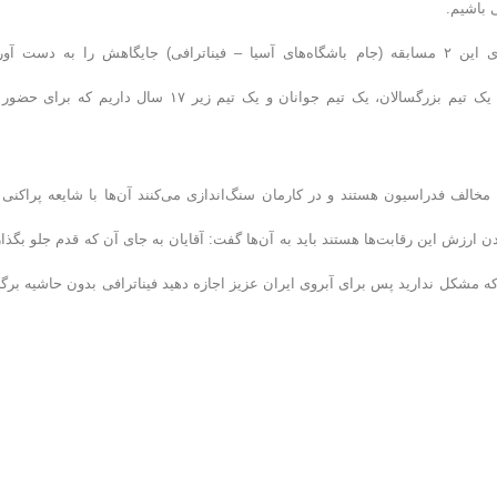
 باشیم.
یاقوتی تصریح کرد: مدت‌ها بود واترپلو فراموش شده بود ولی با برگزاری این ۲ مسابقه (جام باشگاه‌های آسیا – فیناترافی) جایگاهش را به دست 
است. فدراسیون برای رشد توسعه این رشته میزبانی را قبول کرد ما الآن یک تیم بزرگسالان، یک تیم جوانان و یک تیم زیر ۱۷ سال داریم که
خالف فدراسیون هستند و در کارمان سنگ‌اندازی می‌کنند آن‌ها با شایعه پراکنی 
رزش این رقابت‌‌ها هستند باید به آن‌ها گفت: آقایان به جای آن که قدم جلو بگذار
ه مشکل ندارید پس برای آبروی ایران عزیز اجازه دهید فیناترافی بدون حاشیه برگز