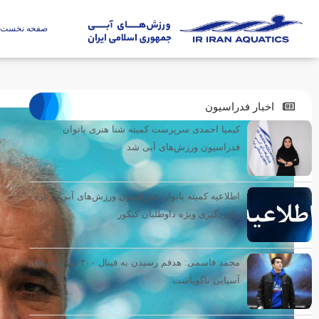
صفحه نخست
اخبار فدراسیون
کیمیا احمدی سرپرست کمیته شنا هنری بانوان
فدراسیون ورزش‌های آبی شد
اطلاعیه کمیته بانوان فدراسیون ورزش‌های آبی درباره
رکوردگیری ویژه داوطلبان کنکور
محمد قاسمی: هدفم رسیدن به فینال ۴۰۰ متر بازی‌های
آسیایی ناگویاست