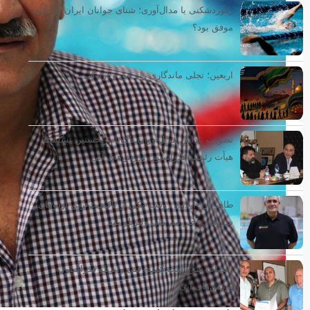
رکوردشکنی یا مدال‌آوری؛ شنای جوانان ایران در تایلند
موفق بود؟
اربعین؛ تجلی ماندگاری راه حق و آزادگی
تصویب پاداش مدال‌آوران ناگویا درنخستین نشست
هیأت رئیسه فدراسیون ورزش‌های آبی
طاهریان: اردوی روسیه یکی از باکیفیت‌ترین اردوهای
سال‌های اخیر تیم ملی واترپلو بود
انتصاب سرپرست کمیته فنی واترپلو فدراسیون
ورزش‌های آبی