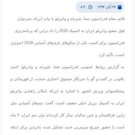
۲۷ آبان ۱۳۹۴
۰۸:۳۰
قائم مقام فدراسیون شنا، شیرجه و واترپلو با بیان این‌که نمی‌توان
قول صعود واترپلو ایران به المپیک 2016 را داد براین‌ که برنامه‌ریزی
فدراسیون برای کسب یکی از سکوهای بازی‌های آسیایی 2018 اندونزی
است، تأکید کرد.
به گزارش روابط عمومی فدراسیون شنا، شیرجه و واترپلو؛ احمد
یاقوتی در گفت و گو با خبرنگار صندوق اعتباری حمایت از قهرمانان و
پیشکسوتان ورزش کشور با اشاره به این‌که امکان راهیابی واترپلو
ایران به المپیک برزیل خیلی ضعیف است، گفت: تیم‌های آسیایی مثل
ژاپن، قزاقستان و چین سالیان سال کار کرده‌اند ولی تیم ایران ۲ ماه
است با حضور چیریچ سرمربی جدید تشکیل شده بنابراین برای اینکه