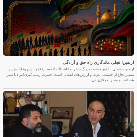
اربعین؛ تجلی ماندگاری راه حق و آزادگی
اربعین حسینی، یادآور حماسه بزرگ حضرت اباعبدالله الحسین(ع) و یاران وفادارش در
مسیر دفاع از حقیقت، عزت و ارزش‌های انسانی است. حضرت زینب کبری(س) با صبر،
شجاعت و بصیرت مثال‌زدنی،