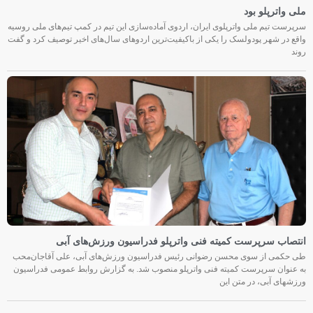
ملی واترپلو بود
سرپرست تیم ملی واترپلوی ایران، اردوی آماده‌سازی این تیم در کمپ تیم‌های ملی روسیه
واقع در شهر پودولسک را یکی از باکیفیت‌ترین اردوهای سال‌های اخیر توصیف کرد و گفت
روند
انتصاب سرپرست کمیته فنی واترپلو فدراسیون ورزش‌های آبی
طی حکمی از سوی محسن رضوانی رئیس فدراسیون ورزش‌های آبی، علی آقاجان‌محب
به عنوان سرپرست کمیته فنی واترپلو منصوب شد. به گزارش روابط عمومی فدراسیون
ورزشهای آبی، در متن این