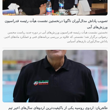
تصویب پاداش مدال‌آوران ناگویا درنخستین نشست هیأت رئیسه فدراسیون
ورزش‌های آبی
نخستین نشست هیأت رئیسه فدراسیون ورزش‌های آبی در دوره جدید ریاست محسن
رضوانی برگزار شد؛ نشستی که علاوه بر بررسی برنامه‌های فنی و عملکرد ماه‌های اخیر،
پاداش مدال‌آوران بازی‌های آسیایی
طاهریان: اردوی روسیه یکی از باکیفیت‌ترین اردوهای سال‌های اخیر تیم