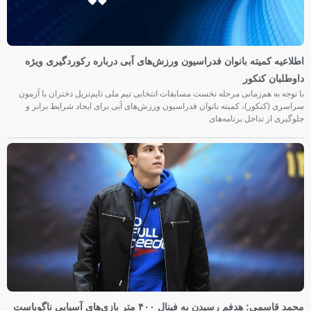
اطلاعیه کمیته بانوان فدراسیون ورزش‌های آبی درباره رکوردگیری ویژه
داوطلبان کنکور
با توجه به هم‌زمانی مرحله نخست مسابقات انتخابی تیم ملی تایم‌تریل دختران با آزمون
سراسری (کنکور)، کمیته بانوان فدراسیون ورزش‌های آبی برای ایجاد شرایط برابر و
جلوگیری از تداخل برنامه‌های
محمد قاسمی: هدفم رسیدن به فینال ۴۰۰ متر بازی‌های آسیایی ناگویاست